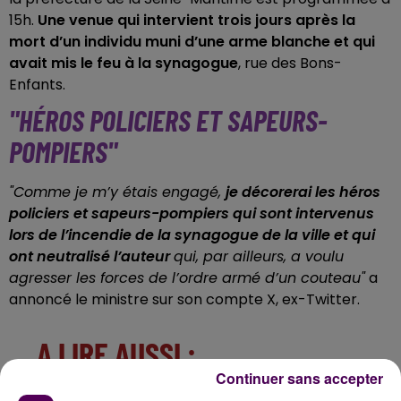
15h.
Une venue qui intervient trois jours après la
mort d’un individu muni d’une arme blanche et qui
avait mis le feu à la synagogue
, rue des Bons-
Enfants.
"HÉROS POLICIERS ET SAPEURS-
POMPIERS"
"Comme je m’y étais engagé,
je décorerai les héros
policiers et sapeurs-pompiers qui sont intervenus
lors de l’incendie de la synagogue de la ville et qui
ont neutralisé l’auteur
qui, par ailleurs, a voulu
agresser les forces de l’ordre armé d’un couteau"
a
annoncé le ministre sur son compte X, ex-Twitter.
... A LIRE AUSSI :
Continuer sans accepter