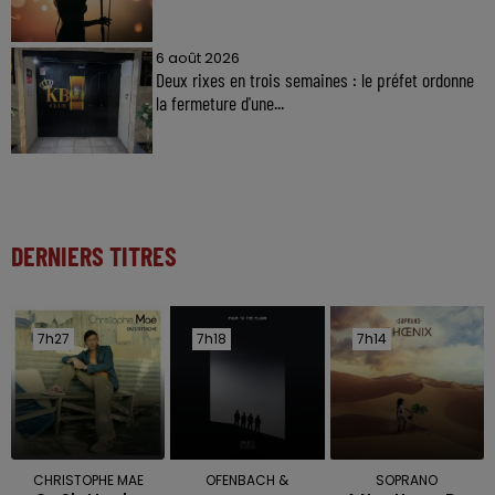
6 août 2026
Deux rixes en trois semaines : le préfet ordonne
la fermeture d'une...
DERNIERS TITRES
7h27
7h27
7h18
7h18
7h14
7h14
CHRISTOPHE MAE
OFENBACH &
SOPRANO