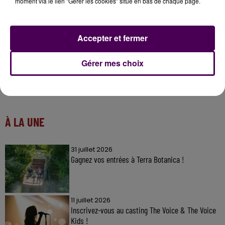
moment via le lien "Gérer les cookies" situé en bas de chaque page.
Accepter et fermer
Gérer mes choix
À LA UNE
31 juillet 2026
Gagnez vos entrées à Terra Botanica !
11 juillet 2026
Inscrivez-vous au casting The Voice & The Voice
Kids !