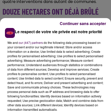
quatre interventions dans autant de communes.
DOUZE HECTARES ONT DÉJÀ BRÛLÉ
A Balleroy, Vicques et Valembray,
"les feux sont fixés
Continuer sans accepter
voire en cours de noyade"
ajoute le Sdis 14.
Le plus
Le respect de votre vie privée est notre priorité
gros sinistre, à Valembray,
"a parcouru selon les
premières estimations une douzaine d'hectares"
de
We and
our (447) partners
do the following data processing based on
cultures agricoles
. Une intervention se poursuivait
your consent and/or our legitimate interest: Store and/or access
information on a device; Use limited data to select advertising; Create
également à Laize-Clinchamps, où des moyens
profiles for personalised advertising; Use profiles to select personalised
étaient déployés pour limiter la propagation du
advertising; Measure advertising performance; Measure content
sinistre en cours.
performance; Understand audiences through statistics or combinations
of data from different sources; Develop and improve services; Create
profiles to personalise content; Use profiles to select personalised
content; Use limited data to select content; Ensure security, prevent and
detect fraud, and fix errors; Deliver and present advertising and content;
Save and communicate privacy choices. These technologies may
process personal data such as IP address and browsing data to offer
following functionalities: Identify devices based on information actively
requested; Use precise geolocation data; Match and combine data from
other data sources; Link different devices; Identify devices based on
information transmitted automatically.