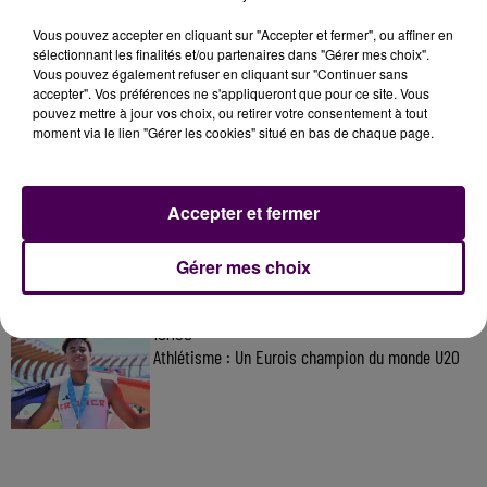
Vous pouvez accepter en cliquant sur "Accepter et fermer", ou affiner en
À LA UNE
sélectionnant les finalités et/ou partenaires dans "Gérer mes choix".
Vous pouvez également refuser en cliquant sur "Continuer sans
accepter". Vos préférences ne s'appliqueront que pour ce site. Vous
pouvez mettre à jour vos choix, ou retirer votre consentement à tout
7 août 2026
moment via le lien "Gérer les cookies" situé en bas de chaque page.
Gagnez vos pass pour le V and B Fest' 2026 !
Accepter et fermer
11 juillet 2026
Inscrivez-vous au casting The Voice & The Voice
Gérer mes choix
Kids !
13h58
Athlétisme : Un Eurois champion du monde U20