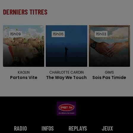
DERNIERS TITRES
15h09
15h09
15h06
15h06
15h03
15h03
KAOLIN
CHARLOTTE CARDIN
GIMS
Partons Vite
The Way We Touch
Sois Pas Timide
RADIO
INFOS
REPLAYS
JEUX