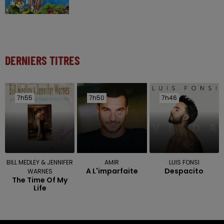
DERNIERS TITRES
7h55
7h55
7h50
7h50
7h46
7h46
BILL MEDLEY & JENNIFER
AMIR
LUIS FONSI
A L'imparfaite
Despacito
WARNES
The Time Of My
Life