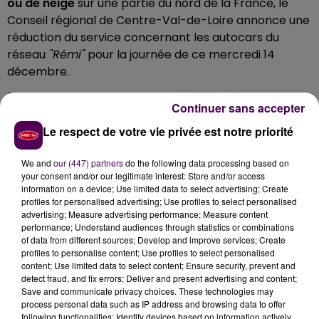
ou de neige
sur une partie du nord de la France, le
Conseil régional de Centre-Val-de-Loire annonce une
réduction du service concernant les autocars du
réseau
"Rémi"
pour la journée de ce mercredi 14
décembre.
PAS D'AUTOCARS SCOLAIRES EN EURE-
Continuer sans accepter
ET-LOIR
Le respect de votre vie privée est notre priorité
En
Eure-et-Loir
,
aucun car -régulier ou scolaire- ne
We and
our (447) partners
do the following data processing based on
circulera
sur l'ensemble de la journée. En
Loir-et-
your consent and/or our legitimate interest: Store and/or access
information on a device; Use limited data to select advertising; Create
Cher
, pas de ramassage scolaire
dans les secteurs
profiles for personalised advertising; Use profiles to select personalised
de Mondoubleau, Morée et Beauce-la-Romaine
-les
advertising; Measure advertising performance; Measure content
familles concernées sont
"informées directement par
performance; Understand audiences through statistics or combinations
of data from different sources; Develop and improve services; Create
SMS"
assure la collectivité-.
profiles to personalise content; Use profiles to select personalised
content; Use limited data to select content; Ensure security, prevent and
detect fraud, and fix errors; Deliver and present advertising and content;
Save and communicate privacy choices. These technologies may
process personal data such as IP address and browsing data to offer
following functionalities: Identify devices based on information actively