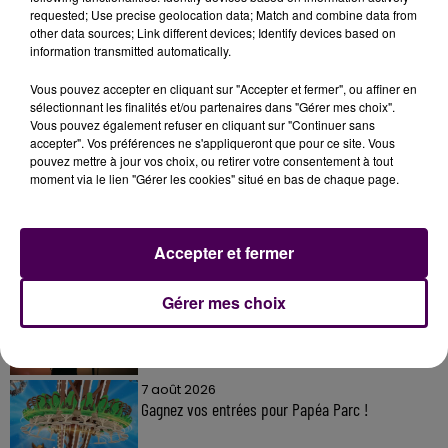
requested; Use precise geolocation data; Match and combine data from
other data sources; Link different devices; Identify devices based on
information transmitted automatically.
Vous pouvez accepter en cliquant sur "Accepter et fermer", ou affiner en
sélectionnant les finalités et/ou partenaires dans "Gérer mes choix".
Vous pouvez également refuser en cliquant sur "Continuer sans
À LA UNE
accepter". Vos préférences ne s'appliqueront que pour ce site. Vous
pouvez mettre à jour vos choix, ou retirer votre consentement à tout
moment via le lien "Gérer les cookies" situé en bas de chaque page.
7 août 2026
Gagnez vos pass pour le V and B Fest' 2026 !
Accepter et fermer
11 juillet 2026
Gérer mes choix
Inscrivez-vous au casting The Voice & The Voice
Kids !
7 août 2026
Gagnez vos entrées pour Papéa Parc !