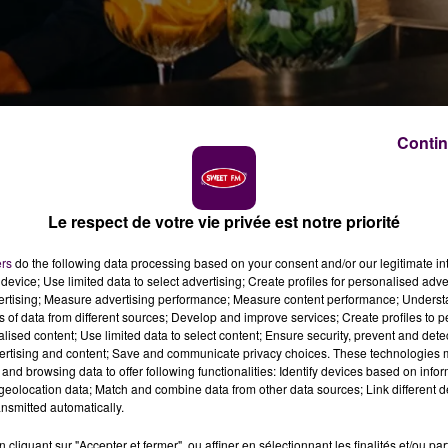
Contin
/ crédit photo : zoo de La Flèche
Le respect de votre vie privée est notre priorité
he lance le recrutement d'une 50aine de personnes. Les
posés d'avril à septembre.
ers
do the following data processing based on your consent and/or our legitimate int
device; Use limited data to select advertising; Create profiles for personalised adver
vertising; Measure advertising performance; Measure content performance; Unders
zoo de La Flèche lance sa campagne de recrutement.
ns of data from different sources; Develop and improve services; Create profiles to 
alised content; Use limited data to select content; Ensure security, prevent and detect
es équipes entre avril et fin septembre
"sur les pôles de 
ertising and content; Save and communicate privacy choices. These technologies
tique du parc"
précise-t-on.
and browsing data to offer following functionalities: Identify devices based on infor
eolocation data; Match and combine data from other data sources; Link different de
S
nsmitted automatically.
cliquant sur "Accepter et fermer", ou affiner en sélectionnant les finalités et/ou pa