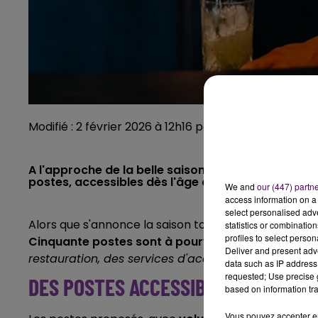
Modifié : 2 février 2026 à 12h16 par Emilien Borderie 
A l'approche de la belle saison, le zoo de La Flèc
postes, accessibles dès l'âge de 17 ans, sont pro
We and
our (447) partn
access information on a 
select personalised ad
Alors que s'annonce la saison touristique 2026, le 
statistics or combinatio
profiles to select person
Cinquante postes sont à pourvoir
pour renforcer l
Deliver and present adv
restauration, des services d'accueil et dans la bou
data such as IP address 
requested; Use precise g
DES POSTES ACCESSIBLES DÈS 17 AN
based on information tra
Vous pouvez accepter en 