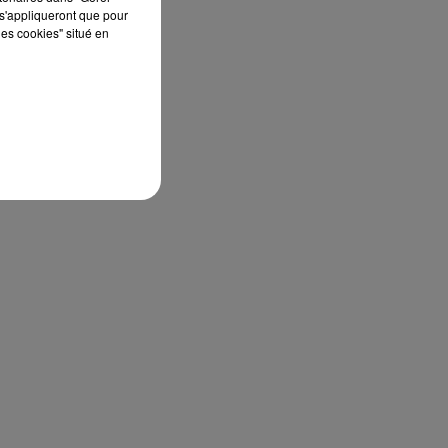
rs
s'appliqueront que pour
les cookies" situé en
t