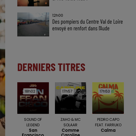
12h00
Des pompiers du Centre Val de Loire
envoyé en renfort dans l'Aude
DERNIERS TITRES
18h02
18h02
17h57
17h57
17h53
17h53
SOUND OF
ZAHO & MC
PEDRO CAPO
LEGEND
SOLAAR
FEAT. FARRUKO
San
Comme
Calma
Francisco
Caroline