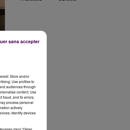
uer sans accepter
erest: Store and/or
tising; Use profiles to
tand audiences through
personalise content; Use
 fraud, and fix errors;
la
 may process personal
mation actively
vices; Identify devices
rtenaires dans "Gérer