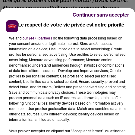
dire qu’ils avaient voté pour moi car j’avais 49 ans.
Mon âge ne permettait pas de préjuger de mes
Continuer sans accepter
qualités physiques.
J’avoue avoir quand même
davantage travaillé sur l’endurance plutôt que sur la
Le respect de votre vie privée est notre priorité
vitesse. Face à d’autres profils aussi sportifs et plus
jeunes, c’était pas évident"
reconnaît toutefois la
We and
our (447) partners
do the following data processing based on
Normande.
your consent and/or our legitimate interest: Store and/or access
information on a device; Use limited data to select advertising; Create
UNE REVANCHE À PRENDRE
profiles for personalised advertising; Use profiles to select personalised
advertising; Measure advertising performance; Measure content
performance; Understand audiences through statistics or combinations
Depuis son retour des Philippines, Célia avoue avoir eu
of data from different sources; Develop and improve services; Create
profiles to personalise content; Use profiles to select personalised
du mal à retrouver la motivation pour maintenir son
content; Use limited data to select content; Ensure security, prevent and
niveau d’activité physique, d’autant que Koh-Lanta
detect fraud, and fix errors; Deliver and present advertising and content;
était pour elle l’objectif ultime des quinze dernières
Save and communicate privacy choices. These technologies may
process personal data such as IP address and browsing data to offer
années de sa vie :
"Mes amis à la boxe m’ont dit que
following functionalities: Identify devices based on information actively
j’avais perdu ma niaque habituelle. Je n’avais pas le
requested; Use precise geolocation data; Match and combine data from
droit de leur expliquer pourquoi j’étais dans cet état
other data sources; Link different devices; Identify devices based on
information transmitted automatically.
avant la diffusion télé de l’émission.
J’essaye de
retrouver l’énergie mais c’est pas évident sans avoir
Vous pouvez accepter en cliquant sur "Accepter et fermer", ou affiner en
un but précis. J’espère quand même y parvenir car