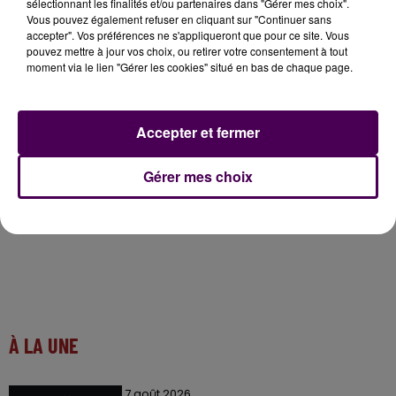
sélectionnant les finalités et/ou partenaires dans "Gérer mes choix".
j’ai une revanche à prendre
"
conclut Célia.
Vous pouvez également refuser en cliquant sur "Continuer sans
accepter". Vos préférences ne s'appliqueront que pour ce site. Vous
pouvez mettre à jour vos choix, ou retirer votre consentement à tout
Célia :
moment via le lien "Gérer les cookies" situé en bas de chaque page.
Accepter et fermer
Gérer mes choix
À LA UNE
7 août 2026