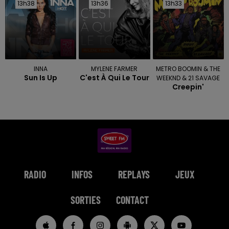
13h38
13h38
13h36
13h36
13h33
13h33
INNA
MYLENE FARMER
METRO BOOMIN & THE
Sun Is Up
C'est À Qui Le Tour
WEEKND & 21 SAVAGE
Creepin'
RADIO
INFOS
REPLAYS
JEUX
SORTIES
CONTACT