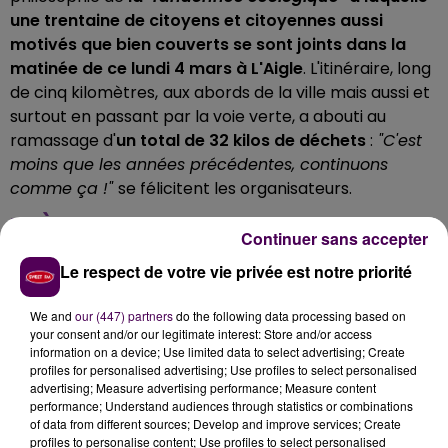
une trentaine de citoyens et citoyennes aussi
motivés que bien couverts se sont joints dans la
matinée de ce lundi 4 mars à L'Aigle
. L'itinéraire, long
de cinq kilomètres,
aux abords de la ville mais aussi et
surtout en passant par la voie verte, a abouti au
ramassage d'
un total de 32 kilos de déchets
:
"C'est
moins que les années précédentes, continuons
comme ça !"
se félicitent les organisateurs.
PRÈS DE TREIZE KILOS DE VERRE
Continuer sans accepter
RAMASSÉS
Le respect de votre vie privée est notre priorité
Plus en détail, une fois la pesée effectuée par le
We and
our (447) partners
do the following data processing based on
Smirtom -syndicat en charge de la collecte et du tri
your consent and/or our legitimate interest: Store and/or access
information on a device; Use limited data to select advertising; Create
des déchets sur le territoire des pays de L’Aigle et de
profiles for personalised advertising; Use profiles to select personalised
la Marche, sur le canton de La Ferté-Fresnel, une
advertising; Measure advertising performance; Measure content
partie du Haut Perche ainsi que quatre communes
performance; Understand audiences through statistics or combinations
of data from different sources; Develop and improve services; Create
indépendantes-, cette sortie champêtre s'est
profiles to personalise content; Use profiles to select personalised