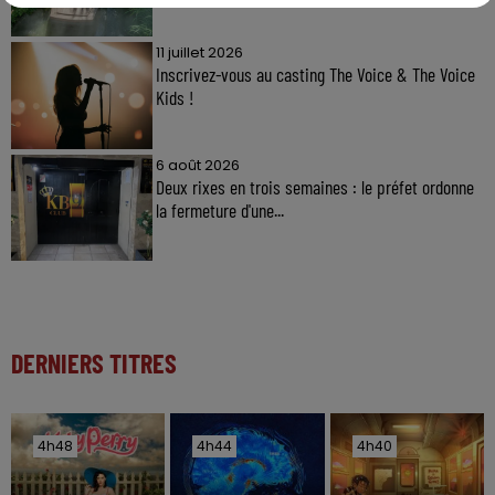
11 juillet 2026
Inscrivez-vous au casting The Voice & The Voice
Kids !
6 août 2026
Deux rixes en trois semaines : le préfet ordonne
la fermeture d'une...
DERNIERS TITRES
4h48
4h48
4h44
4h44
4h40
4h40