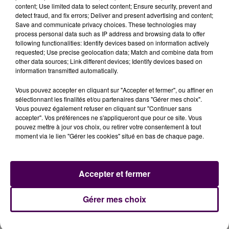
traduite par l'enlèvement de
5,7 kilos d'ordures
content; Use limited data to select content; Ensure security, prevent and
ménagères
soit dix sacs de couleur blanche,
10,45
detect fraud, and fix errors; Deliver and present advertising and content;
Save and communicate privacy choices. These technologies may
kilos d'emballages
soit dix sacs jaunes,
12,8 kilos de
process personal data such as IP address and browsing data to offer
verre
et un peu plus de trois kilos de choses diverses
following functionalities: Identify devices based on information actively
envoyées en déchetterie.
requested; Use precise geolocation data; Match and combine data from
other data sources; Link different devices; Identify devices based on
information transmitted automatically.
Vous pouvez accepter en cliquant sur "Accepter et fermer", ou affiner en
sélectionnant les finalités et/ou partenaires dans "Gérer mes choix".
Vous pouvez également refuser en cliquant sur "Continuer sans
accepter". Vos préférences ne s'appliqueront que pour ce site. Vous
pouvez mettre à jour vos choix, ou retirer votre consentement à tout
moment via le lien "Gérer les cookies" situé en bas de chaque page.
À LA UNE
Accepter et fermer
Gérer mes choix
31 juillet 2026
Gagnez vos entrées à Terra Botanica !