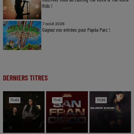
Kids !
7 août 2026
Gagnez vos entrées pour Papéa Parc !
DERNIERS TITRES
7h43
7h43
7h41
7h41
7h36
7h36