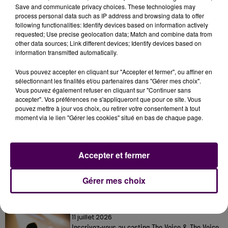
suite du sinistre, qui n'a semble-t-il occasionné aucune
Save and communicate privacy choices. These technologies may
pollution dans les cours d'eau environnants.
process personal data such as IP address and browsing data to offer
following functionalities: Identify devices based on information actively
requested; Use precise geolocation data; Match and combine data from
other data sources; Link different devices; Identify devices based on
information transmitted automatically.
Vous pouvez accepter en cliquant sur "Accepter et fermer", ou affiner en
sélectionnant les finalités et/ou partenaires dans "Gérer mes choix".
Vous pouvez également refuser en cliquant sur "Continuer sans
accepter". Vos préférences ne s'appliqueront que pour ce site. Vous
pouvez mettre à jour vos choix, ou retirer votre consentement à tout
moment via le lien "Gérer les cookies" situé en bas de chaque page.
À LA UNE
Accepter et fermer
7 août 2026
Gagnez vos pass pour le V and B Fest' 2026 !
Gérer mes choix
11 juillet 2026
Inscrivez-vous au casting The Voice & The Voice