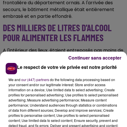
frontalière du département ornais. A l'arrivée des
secours, le bâtiment métallique était entièrement
embrasé et en partie effondré.
DES MILLIERS DE LITRES D'ALCOOL
POUR ALIMENTER LES FLAMMES
A l'intérieur des lieux, étaient entreposés pas moins de
4 000 litres d'alcool en fûts de chêne, 2 000 litres
Continuer sans accepter
de vinaigre en bouteille, ainsi que 2 000 litres de
Le respect de votre vie privée est notre priorité
pommeau et 100 000 litres de cidre en bouteilles
.
PAS DE VICTIME
We and
our (447) partners
do the following data processing based on
your consent and/or our legitimate interest: Store and/or access
information on a device; Use limited data to select advertising; Create
L'incendie qui n'a pas fait de blessé, détaille le Service
profiles for personalised advertising; Use profiles to select personalised
advertising; Measure advertising performance; Measure content
départemental d'incendie et de secours de l'Eure.
performance; Understand audiences through statistics or combinations
Jusqu'à quarante-deux pompiers ont été mobilisés
of data from different sources; Develop and improve services; Create
lors de cette intervention. Deux employés se
profiles to personalise content; Use profiles to select personalised
content; Use limited data to select content; Ensure security, prevent and
retrouvent également au chômage technique à la
detect fraud, and fix errors; Deliver and present advertising and content;