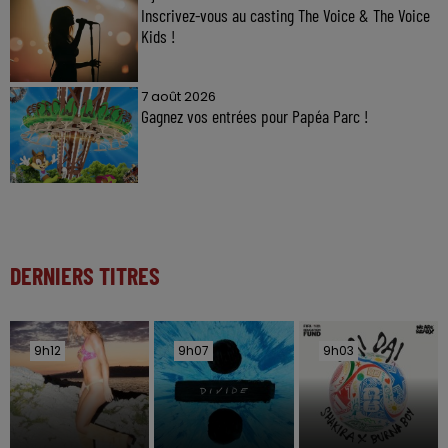
Inscrivez-vous au casting The Voice & The Voice
Kids !
7 août 2026
Gagnez vos entrées pour Papéa Parc !
DERNIERS TITRES
9h12
9h12
9h07
9h07
9h03
9h03