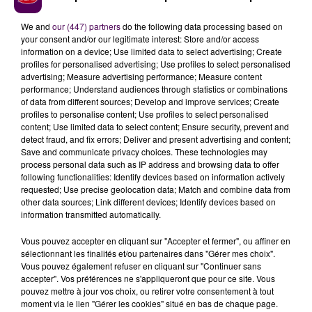
We and
our (447) partners
do the following data processing based on
your consent and/or our legitimate interest: Store and/or access
information on a device; Use limited data to select advertising; Create
profiles for personalised advertising; Use profiles to select personalised
advertising; Measure advertising performance; Measure content
Signalons que les prises de parole ont été
performance; Understand audiences through statistics or combinations
interrompues par une minute de silence : il s'agissait
of data from different sources; Develop and improve services; Create
profiles to personalise content; Use profiles to select personalised
de
rendre hommage à l'agricultrice de 35 ans
content; Use limited data to select content; Ensure security, prevent and
décédée le matin-même sur un barrage
routier
detect fraud, and fix errors; Deliver and present advertising and content;
dans l'Ariège. Même si le monde rural apparaît très
Save and communicate privacy choices. These technologies may
process personal data such as IP address and browsing data to offer
motivé à l'idée de faire entendre ses revendications,
"il
following functionalities: Identify devices based on information actively
va falloir faire preuve de prudence"
rappelle Denis
requested; Use precise geolocation data; Match and combine data from
Phiquepron, co-président du syndicat Jeunes
other data sources; Link different devices; Identify devices based on
information transmitted automatically.
Agriculteurs de l’Eure,
"surtout si on renforce nos
actions"
.
Vous pouvez accepter en cliquant sur "Accepter et fermer", ou affiner en
sélectionnant les finalités et/ou partenaires dans "Gérer mes choix".
Vous pouvez également refuser en cliquant sur "Continuer sans
accepter". Vos préférences ne s'appliqueront que pour ce site. Vous
pouvez mettre à jour vos choix, ou retirer votre consentement à tout
moment via le lien "Gérer les cookies" situé en bas de chaque page.