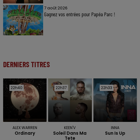
7 août 2026
Gagnez vos entrées pour Papéa Parc !
DERNIERS TITRES
22h40
22h40
22h37
22h37
22h33
22h33
ALEX WARREN
KEEN'V
INNA
Ordinary
Soleil Dans Ma
Sun Is Up
Tete