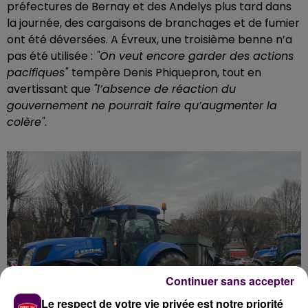
préfectures de Bernay et des Andelys plus tard dans
la journée, des cargaisons de branchages et de fumier
ont été déversées. A Évreux, une troisième benne n’a
pas été utilisée :
"On veut encore garder des actions
pacifiques"
tempère Denis Phiquepron, tout en
avertissant que
"l’absence de réaction du
gouvernement ne pourrait faire qu’augmenter la
colère"
.
Continuer sans accepter
Le respect de votre vie privée est notre priorité