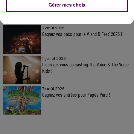
Gérer mes choix
À LA UNE
7 août 2026
Gagnez vos pass pour le V and B Fest' 2026 !
11 juillet 2026
Inscrivez-vous au casting The Voice & The Voice
Kids !
7 août 2026
Gagnez vos entrées pour Papéa Parc !