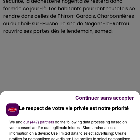
sécurité, la déchetterie nogentaise restera donc
fermée ce jour-là. Les habitants pourront toutefois se
rendre dans celles de Thiron-Gardais, Charbonnières
ou du Theil-sur-Huisne. Le site de Nogent-le-Rotrou
rouvrira ses portes dès le lendemain, samedi.
Continuer sans accepter
Le respect de votre vie privée est notre priorité
We and
our (447) partners
do the following data processing based on
your consent and/or our legitimate interest: Store and/or access
information on a device; Use limited data to select advertising; Create
profiles for personalised advertising; Use profiles to select personalised