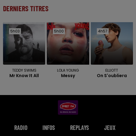
DERNIERS TITRES
5h03
5h03
5h00
5h00
4h57
4h57
TEDDY SWIMS
LOLA YOUNG
ELLIOTT
Mr Know It All
Messy
On S'oubliera
RADIO
INFOS
REPLAYS
JEUX