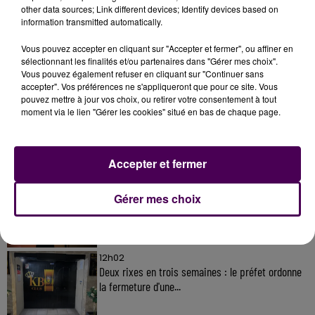
other data sources; Link different devices; Identify devices based on
information transmitted automatically.
Vous pouvez accepter en cliquant sur "Accepter et fermer", ou affiner en
sélectionnant les finalités et/ou partenaires dans "Gérer mes choix".
À LA UNE
Vous pouvez également refuser en cliquant sur "Continuer sans
accepter". Vos préférences ne s'appliqueront que pour ce site. Vous
pouvez mettre à jour vos choix, ou retirer votre consentement à tout
moment via le lien "Gérer les cookies" situé en bas de chaque page.
31 juillet 2026
Gagnez vos entrées à Terra Botanica !
Accepter et fermer
11 juillet 2026
Gérer mes choix
Inscrivez-vous au casting The Voice & The Voice
Kids !
12h02
Deux rixes en trois semaines : le préfet ordonne
la fermeture d'une...