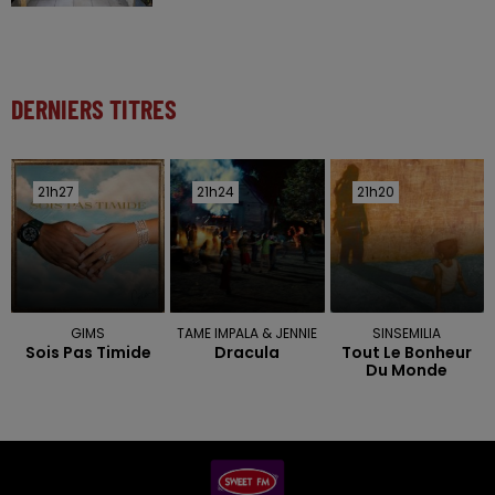
DERNIERS TITRES
21h27
21h27
21h24
21h24
21h20
21h20
GIMS
TAME IMPALA & JENNIE
SINSEMILIA
Sois Pas Timide
Dracula
Tout Le Bonheur
Du Monde