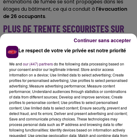
émanations de fumée se sont propagées dans les
étages du bâtiment, ce qui a conduit à
l'évacuation
de 26 occupants
.
PLUS DE TRENTE SECOURISTES SUR
PLACE
Continuer sans accepter
Le respect de votre vie privée est notre priorité
Dans son bilan, le Service départemental d'incendie et
de secours de la Sarthe fait état de
deux blessés
We and
our (447) partners
do the following data processing based on
"légers"
: les victimes ont été évacuées au centre
your consent and/or our legitimate interest: Store and/or access
hospitalier du Mans. L'intervention aura mobilisé
information on a device; Use limited data to select advertising; Create
profiles for personalised advertising; Use profiles to select personalised
jusqu'à 32 sapeurs-pompiers et dix engins,
advertising; Measure advertising performance; Measure content
appartenant aux casernes de La Ferté-Bernard,
performance; Understand audiences through statistics or combinations
Savigné-l'Evêque, Tuffé et Ceton.
of data from different sources; Develop and improve services; Create
profiles to personalise content; Use profiles to select personalised
content; Use limited data to select content; Ensure security, prevent and
detect fraud, and fix errors; Deliver and present advertising and content;
Save and communicate privacy choices. These technologies may
process personal data such as IP address and browsing data to offer
following functionalities: Identify devices based on information actively
requested; Use precise geolocation data; Match and combine data from