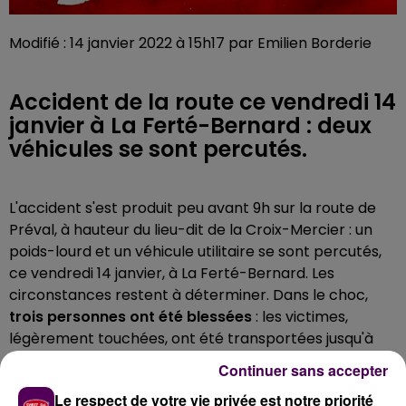
Modifié : 14 janvier 2022 à 15h17 par Emilien Borderie
Accident de la route ce vendredi 14
janvier à La Ferté-Bernard : deux
véhicules se sont percutés.
L'accident s'est produit peu avant 9h sur la route de
Préval, à hauteur du lieu-dit de la Croix-Mercier : un
poids-lourd et un véhicule utilitaire se sont percutés,
ce vendredi 14 janvier, à La Ferté-Bernard. Les
circonstances restent à déterminer. Dans le choc,
trois personnes ont été blessées
: les victimes,
légèrement touchées, ont été transportées jusqu'à
l'hôpital local. Trois engins des sapeurs-pompiers
Continuer sans accepter
fertois ont été mobilisés sur cette intervention.
Le respect de votre vie privée est notre priorité