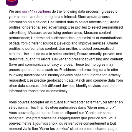
We and
our (447) partners
do the following data processing based on
your consent and/or our legitimate interest: Store and/or access
information on a device; Use limited data to select advertising; Create
profiles for personalised advertising; Use profiles to select personalised
advertising; Measure advertising performance; Measure content
performance; Understand audiences through statistics or combinations
of data from different sources; Develop and improve services; Create
profiles to personalise content; Use profiles to select personalised
content; Use limited data to select content; Ensure security, prevent and
detect fraud, and fix errors; Deliver and present advertising and content;
À LA UNE
Save and communicate privacy choices. These technologies may
process personal data such as IP address and browsing data to offer
following functionalities: Identify devices based on information actively
31 juillet 2026
requested; Use precise geolocation data; Match and combine data from
Gagnez vos entrées à Terra Botanica !
other data sources; Link different devices; Identify devices based on
information transmitted automatically.
Vous pouvez accepter en cliquant sur "Accepter et fermer", ou affiner en
sélectionnant les finalités et/ou partenaires dans "Gérer mes choix".
11 juillet 2026
Vous pouvez également refuser en cliquant sur "Continuer sans
Inscrivez-vous au casting The Voice & The Voice
accepter". Vos préférences ne s'appliqueront que pour ce site. Vous
Kids !
pouvez mettre à jour vos choix, ou retirer votre consentement à tout
moment via le lien "Gérer les cookies" situé en bas de chaque page.