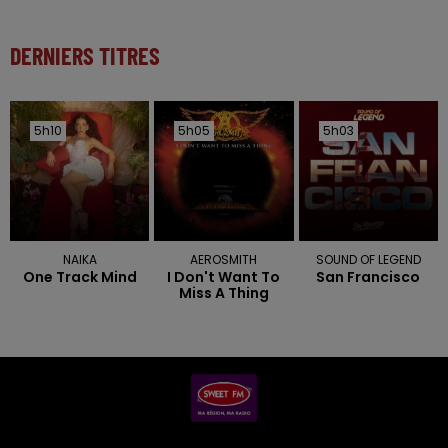
DERNIERS TITRES
5h10
5h10
5h05
5h05
5h03
5h03
NAIKA
AEROSMITH
SOUND OF LEGEND
One Track Mind
I Don't Want To
San Francisco
Miss A Thing