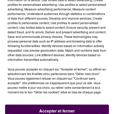
l'adolescente serait
"désolée d'avoir causé une
profiles for personalised advertising; Use profiles to select personalised
mobilisation importante"
-des dizaines de militaires au
advertising; Measure advertising performance; Measure content
performance; Understand audiences through statistics or combinations
sol et dans les airs, avec hélicoptère et équipes
of data from different sources; Develop and improve services; Create
cynophiles pour mener les recherches et investiguer
profiles to personalise content; Use profiles to select personalised
dans un secteur de plusieurs kilomètres carré
content; Use limited data to select content; Ensure security, prevent and
detect fraud, and fix errors; Deliver and present advertising and content;
pendant plusieurs jours-. Lisa a été remise à ses
Save and communicate privacy choices. These technologies may
parents, informés de ses déclarations, et fera l'objet
process personal data such as IP address and browsing data to offer
d'
une procédure pour dénonciation d'infraction
following functionalities: Identify devices based on information actively
requested; Use precise geolocation data; Match and combine data from
imaginaire
:
"L'enquête nécessitera de réunir les
other data sources; Link different devices; Identify devices based on
éléments relatifs à sa personnalité, susceptibles
information transmitted automatically.
d'expliquer les raisons de son comportement pour
Vous pouvez accepter en cliquant sur "Accepter et fermer", ou affiner en
l'heure inexpliqué"
conclut-on.
sélectionnant les finalités et/ou partenaires dans "Gérer mes choix".
Vous pouvez également refuser en cliquant sur "Continuer sans
accepter". Vos préférences ne s'appliqueront que pour ce site. Vous
pouvez mettre à jour vos choix, ou retirer votre consentement à tout
moment via le lien "Gérer les cookies" situé en bas de chaque page.
Accepter et fermer