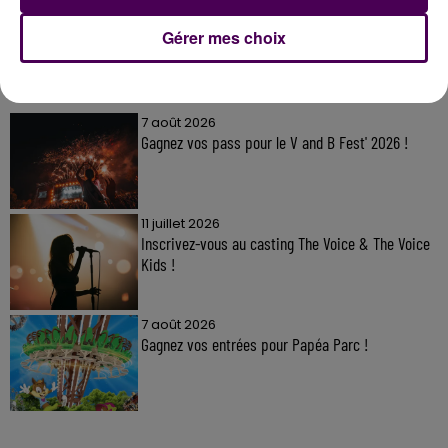
Gérer mes choix
À LA UNE
7 août 2026
Gagnez vos pass pour le V and B Fest' 2026 !
11 juillet 2026
Inscrivez-vous au casting The Voice & The Voice
Kids !
7 août 2026
Gagnez vos entrées pour Papéa Parc !