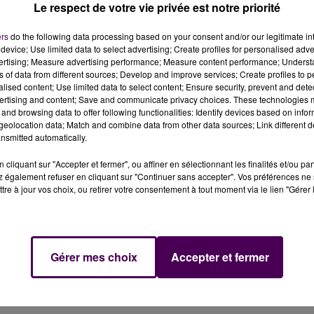
Le respect de votre vie privée est notre priorité
ot
ers
do the following data processing based on your consent and/or our legitimate int
device; Use limited data to select advertising; Create profiles for personalised adver
ure de son dispositif d’aide aux évènements touristiqu
vertising; Measure advertising performance; Measure content performance; Unders
ions d’animaux sauvages. Une première en France.
ns of data from different sources; Develop and improve services; Create profiles to 
alised content; Use limited data to select content; Ensure security, prevent and detect
ertising and content; Save and communicate privacy choices. These technologies
ssociations de protection des animaux. Lors de la commissi
and browsing data to offer following functionalities: Identify devices based on infor
mandie a adopté
une délibération qui prévoit de ne plus
eolocation data; Match and combine data from other data sources; Link different de
nsmitted automatically.
es animaux sauvages
. La collectivité
"souhaitant privilégi
u grand public, notamment familial, qui de plus en plus
cliquant sur "Accepter et fermer", ou affiner en sélectionnant les finalités et/ou pa
s les spectacles
".
 également refuser en cliquant sur "Continuer sans accepter". Vos préférences ne 
tre à jour vos choix, ou retirer votre consentement à tout moment via le lien "Gérer 
er d’une subvention régionale devront donc montrer...
ations d’animaux sauvages. Une décision
"inédite en
Gérer mes choix
Accepter et fermer
ns une démarche d’anticipation de la loi du 30 novembre
nimaux sauvages dans les spectacles itinérants à partir 