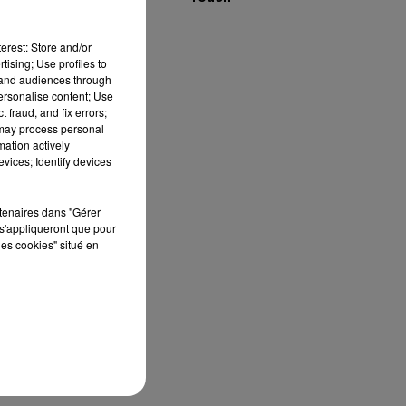
erest: Store and/or
tising; Use profiles to
es
tand audiences through
personalise content; Use
 fraud, and fix errors;
 may process personal
on
mation actively
vices; Identify devices
er
,
rtenaires dans "Gérer
s'appliqueront que pour
les cookies" situé en
du