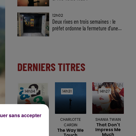
12h02
Deux rixes en trois semaines : le
préfet ordonne la fermeture d'une...
DERNIERS TITRES
14h34
14h34
14h31
14h31
14h27
14h27
uer sans accepter
KENDJI GIRAC &
CHARLOTTE
SHANIA TWAIN
That Don't
VIANNEY
CARDIN
Impress Me
Le Feu
The Way We
Much
Touch