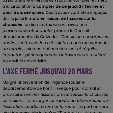
La
D513, entre Villerville et Trouville-sur-Mer fermera
à la circulation
à compter de ce jeudi 27 février et
pour trois semaines
. Des travaux vont être engagés
dès le jeudi
6 mars en raison de fissures sur la
chaussée
"en lien certainement avec une
pluviométrie abondante"
précise le Conseil
départemental du Calvados.
"Depuis de nombreuses
années, cette section est sujette à des mouvements
de terrain, selon un phénomène lent et régulier,
impactant périodiquement l’infrastructure routière"
poursuit la collectivité.
L'AXE FERMÉ JUSQU'AU 20 MARS
Malgré l'intervention de l’Agence routière
départementale de Pont-l’Evêque pour colmater
provisoirement les fissures présentes sur la chaussée
ce mois-ci,
"la résurgence rapide du phénomène de
fissuration conduit à fermer la route"
. La portion sera
ainsi
inaccessible jusqu'au 20 mars
. Les véhicules