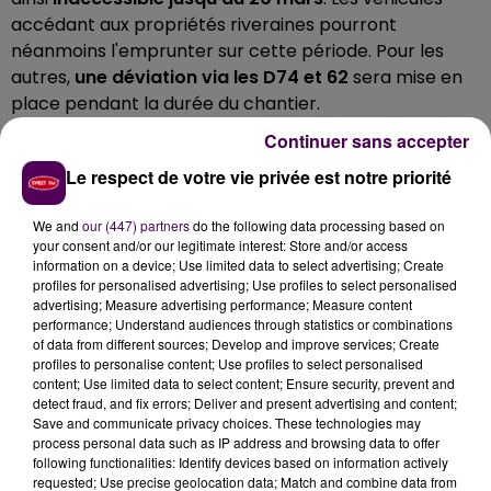
accédant aux propriétés riveraines pourront
néanmoins l'emprunter sur cette période. Pour les
autres,
une déviation via les D74 et 62
sera mise en
place pendant la durée du chantier.
Continuer sans accepter
Le respect de votre vie privée est notre priorité
We and
our (447) partners
do the following data processing based on
your consent and/or our legitimate interest: Store and/or access
information on a device; Use limited data to select advertising; Create
profiles for personalised advertising; Use profiles to select personalised
advertising; Measure advertising performance; Measure content
performance; Understand audiences through statistics or combinations
of data from different sources; Develop and improve services; Create
profiles to personalise content; Use profiles to select personalised
content; Use limited data to select content; Ensure security, prevent and
detect fraud, and fix errors; Deliver and present advertising and content;
Save and communicate privacy choices. These technologies may
process personal data such as IP address and browsing data to offer
following functionalities: Identify devices based on information actively
Le budget alloué à l’entretien de ce tronçon de la
requested; Use precise geolocation data; Match and combine data from