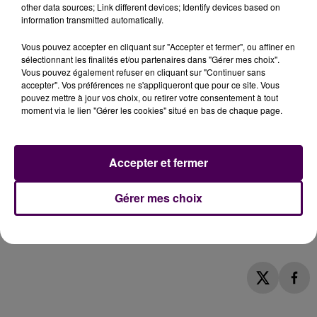
other data sources; Link different devices; Identify devices based on
D513, de 60 000 euros en 2024 et 65 000 euros en ce
information transmitted automatically.
début d’année,
"est
bien plus élevé que celui de
n’importe quelle autre section
de route
Vous pouvez accepter en cliquant sur "Accepter et fermer", ou affiner en
sélectionnant les finalités et/ou partenaires dans "Gérer mes choix".
départementale"
souligne-t-on,
"et ceci en raison
Vous pouvez également refuser en cliquant sur "Continuer sans
d’une stratégie délibérée adoptée compte tenu de
accepter". Vos préférences ne s'appliqueront que pour ce site. Vous
la situation particulière du secteur puisque des
pouvez mettre à jour vos choix, ou retirer votre consentement à tout
moment via le lien "Gérer les cookies" situé en bas de chaque page.
travaux de confortement de la route, techniquement
toujours imaginables, auraient pour conséquence,
au-delà de leur coût extrêmement élevé, d’alourdir
Accepter et fermer
le sol et de prendre le risque de provoquer un
nouveau plan de glissement sous les ouvrages de
Gérer mes choix
confortement ainsi réalisés,
pouvant conduire à un
glissement de plus grande ampleur
, entraînant la
route et des surfaces autour plus étendues"
.