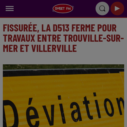
FISSURÉE, LA D513 FERME POUR
TRAVAUX ENTRE TROUVILLE-SUR-
MER ET VILLERVILLE