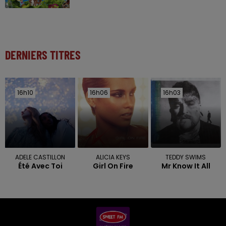
DERNIERS TITRES
16h10
16h10
16h06
16h06
16h03
16h03
ADELE CASTILLON
ALICIA KEYS
TEDDY SWIMS
Été Avec Toi
Girl On Fire
Mr Know It All