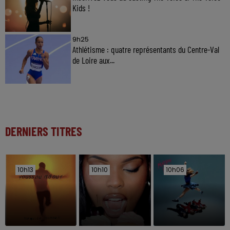
Kids !
9h25
Athlétisme : quatre représentants du Centre-Val
de Loire aux...
DERNIERS TITRES
10h13
10h13
10h10
10h10
10h06
10h06