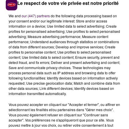
Le respect de votre vie privée est notre priorité
habituels, mais il y a les voyageurs occasionnels, des
personnes âgées qui peuvent être perdues car peu
We and
our (447) partners
do the following data processing based on
habituées aux technologies numériques. Nous
your consent and/or our legitimate interest: Store and/or access
devons les aider"
.
information on a device; Use limited data to select advertising; Create
profiles for personalised advertising; Use profiles to select personalised
"NOUS NE VOULONS PAS ÊTRE LES
advertising; Measure advertising performance; Measure content
performance; Understand audiences through statistics or combinations
SEULS À FAIRE LE TRAVAIL"
of data from different sources; Develop and improve services; Create
profiles to personalise content; Use profiles to select personalised
content; Use limited data to select content; Ensure security, prevent and
Parmi les services qui pourraient être proposés, le
detect fraud, and fix errors; Deliver and present advertising and content;
chef de l'exécutif régional évoque
la vente de billets
Save and communicate privacy choices. These technologies may
process personal data such as IP address and browsing data to offer
et un service d'information pour les voyageurs
. Pas
following functionalities: Identify devices based on information actively
question néanmoins pour François Bonneau d'y aller
requested; Use precise geolocation data; Match and combine data from
seul :
"Sur une gare aussi importante que Paris-
other data sources; Link different devices; Identify devices based on
information transmitted automatically.
Austerlitz,
je demande que l'État conserve sa
responsabilité et que la SNCF s'engage à maintenir
Vous pouvez accepter en cliquant sur "Accepter et fermer", ou affiner en
des guichets
"
. En somme, que chacun prenne ses
sélectionnant les finalités et/ou partenaires dans "Gérer mes choix".
Vous pouvez également refuser en cliquant sur "Continuer sans
responsabilités.
"Nous ne voulons pas être les seuls à
accepter". Vos préférences ne s'appliqueront que pour ce site. Vous
faire le travail"
lance François Bonneau. Reste à savoir
pouvez mettre à jour vos choix, ou retirer votre consentement à tout