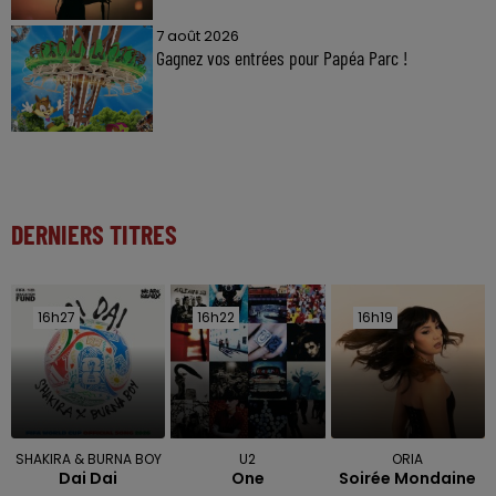
7 août 2026
Gagnez vos entrées pour Papéa Parc !
DERNIERS TITRES
16h27
16h27
16h22
16h22
16h19
16h19
SHAKIRA & BURNA BOY
U2
ORIA
Dai Dai
One
Soirée Mondaine