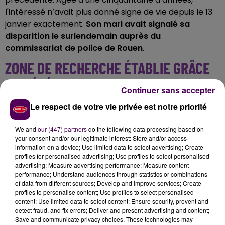
l'intéressé n’avait plus donné signe de vie depuis le 13
janvier exactement.
Son mari avait signalé sa
disparition le surlendemain auprès du
commissariat de police de Rouen
.
ZONE DE RECHERCHE ÉTABLIE GRÂCE
AU TÉLÉPHONE
Continuer sans accepter
Le respect de votre vie privée est notre priorité
Dans le cadre de l’enquête, les policiers ont pu
exploiter le signal du téléphone de la disparue. Le
We and
our (447) partners
do the following data processing based on
parquet précise avoir
"constaté l’absence d’appels
your consent and/or our legitimate interest: Store and/or access
depuis le 13 janvier"
et identifié
"un bornage sur un
information on a device; Use limited data to select advertising; Create
relais situé à Oissel"
. Une localisation très proche du
profiles for personalised advertising; Use profiles to select personalised
advertising; Measure advertising performance; Measure content
domicile de la disparue. Les recherches se sont alors
performance; Understand audiences through statistics or combinations
concentrées dans ce secteur.
Le corps de la victime
of data from different sources; Develop and improve services; Create
a été découvert en début d’après-midi le dimanche
profiles to personalise content; Use profiles to select personalised
content; Use limited data to select content; Ensure security, prevent and
18 janvier
.
L’enquête se poursuit afin de déterminer les
detect fraud, and fix errors; Deliver and present advertising and content;
causes du décès et une autopsie doit être pratiquée.
Save and communicate privacy choices. These technologies may