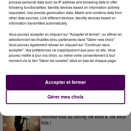
process personal data such as IP address and browsing data to offer
following functionalities: Identify devices based on information actively
requested; Use precise geolocation data; Match and combine data from
other data sources; Link different devices; Identify devices based on
information transmitted automatically.
Vous pouvez accepter en cliquant sur "Accepter et fermer", ou affiner en
sélectionnant les finalités et/ou partenaires dans "Gérer mes choix".
Vous pouvez également refuser en cliquant sur "Continuer sans
accepter". Vos préférences ne s'appliqueront que pour ce site. Vous
pouvez mettre à jour vos choix, ou retirer votre consentement à tout
moment via le lien "Gérer les cookies" situé en bas de chaque page.
À LA UNE
7 août 2026
Accepter et fermer
Gagnez vos pass pour le V and B Fest' 2026 !
Gérer mes choix
11 juillet 2026
Inscrivez-vous au casting The Voice & The Voice
Kids !