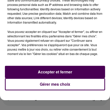
Save and communicate privacy choices. These technologies may
process personal data such as IP address and browsing data to offer
following functionalities: Identify devices based on information actively
TOUT VA TRÈS VITE
requested; Use precise geolocation data; Match and combine data from
other data sources; Link different devices; Identify devices based on
information transmitted automatically.
Le futsal, une discipline finalement assez intense, et
pleine de rebondissements, avec des scénarios qui
Vous pouvez accepter en cliquant sur "Accepter et fermer", ou affiner en
peuvent très vite changer :
"En deux minutes, il peut
sélectionnant les finalités et/ou partenaires dans "Gérer mes choix".
tout se passer. On a vu, on encaisse un but au bout
Vous pouvez également refuser en cliquant sur "Continuer sans
accepter". Vos préférences ne s'appliqueront que pour ce site. Vous
de trente secondes, et nous on en marque quatre
pouvez mettre à jour vos choix, ou retirer votre consentement à tout
en deux minutes
.
C'est vraiment ça le futsal"
moment via le lien "Gérer les cookies" situé en bas de chaque page.
confirmeThomas, l'un des joueurs du FC Prey, qui aura
d'autres occasions de briller, à commencer par le
championnat de R1, mais aussi les Coupes de
Accepter et fermer
Normandie et de l'Eure.
Gérer mes choix
Le reportage de Julien Dubois :