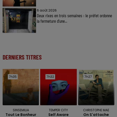
6 août 2026
Deux rixes en trois semaines : le préfet ordonne
la fermeture d'une...
DERNIERS TITRES
7h35
7h35
7h32
7h32
7h27
7h27
SINSEMILIA
TEMPER CITY
CHRISTOPHE MAE
Tout Le Bonheur
Self Aware
On S'attache