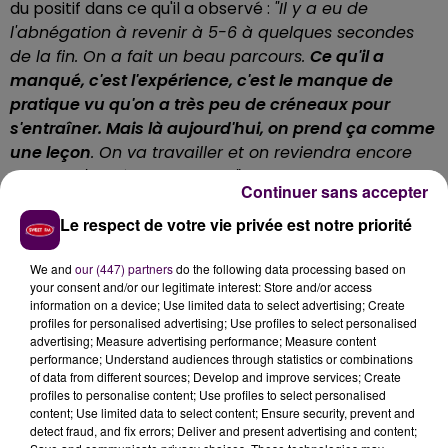
du positif dans ce qu'il a observé :
"Il y a eu de
l'abnégation à revenir à 5-6 à quelques secondes
de la fin. On a fait un beau parcours.
Ce qu'il a
manqué, c'est l'expérience, c'est le manque de
pratique vu qu'on a très peu de créneaux pour
s'entraîner. Mais là aujourd'hui, on prend ça comme
une leçon
. On va travailler et on reviendra encore
plus fort
l'année prochaine !
".
Continuer sans accepter
Le respect de votre vie privée est notre priorité
We and
our (447) partners
do the following data processing based on
your consent and/or our legitimate interest: Store and/or access
information on a device; Use limited data to select advertising; Create
profiles for personalised advertising; Use profiles to select personalised
advertising; Measure advertising performance; Measure content
performance; Understand audiences through statistics or combinations
of data from different sources; Develop and improve services; Create
profiles to personalise content; Use profiles to select personalised
content; Use limited data to select content; Ensure security, prevent and
detect fraud, and fix errors; Deliver and present advertising and content;