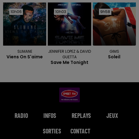
10h06
10h06
10h03
10h03
9h58
9h58
SLIMANE
JENNIFER LOPEZ & DAVID
GIMS
Viens On S'aime
Soleil
GUETTA
Save Me Tonight
RADIO
INFOS
REPLAYS
JEUX
SORTIES
CONTACT