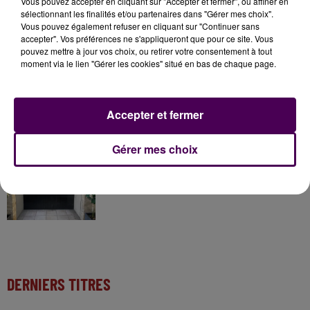
Vous pouvez accepter en cliquant sur "Accepter et fermer", ou affiner en
sélectionnant les finalités et/ou partenaires dans "Gérer mes choix".
31 juillet 2026
Vous pouvez également refuser en cliquant sur "Continuer sans
Gagnez vos entrées à Terra Botanica !
accepter". Vos préférences ne s'appliqueront que pour ce site. Vous
pouvez mettre à jour vos choix, ou retirer votre consentement à tout
moment via le lien "Gérer les cookies" situé en bas de chaque page.
11 juillet 2026
Inscrivez-vous au casting The Voice & The Voice
Accepter et fermer
Kids !
Gérer mes choix
6 août 2026
Deux rixes en trois semaines : le préfet ordonne
la fermeture d'une...
DERNIERS TITRES