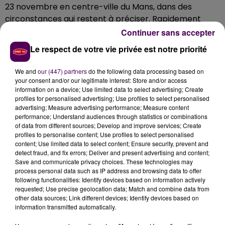
23 novembre en centre-ville du Mans, dans des
circonstances qui restent à préciser. Rapidement
arrivés sur place, les pompiers de la caserne de la rue
Continuer sans accepter
de Degré ont pris en charge l'une des victimes de
Le respect de votre vie privée est notre priorité
l'accident, consciente, qu'ils ont installée sur un
brancard avant de l'évacuer. Le trafic tramway et bus
We and
our (447) partners
do the following data processing based on
a été localement interrompu, le temps d'assurer
your consent and/or our legitimate interest: Store and/or access
information on a device; Use limited data to select advertising; Create
l'intervention.
profiles for personalised advertising; Use profiles to select personalised
advertising; Measure advertising performance; Measure content
performance; Understand audiences through statistics or combinations
of data from different sources; Develop and improve services; Create
profiles to personalise content; Use profiles to select personalised
content; Use limited data to select content; Ensure security, prevent and
detect fraud, and fix errors; Deliver and present advertising and content;
Save and communicate privacy choices. These technologies may
process personal data such as IP address and browsing data to offer
following functionalities: Identify devices based on information actively
requested; Use precise geolocation data; Match and combine data from
other data sources; Link different devices; Identify devices based on
information transmitted automatically.
À LA UNE