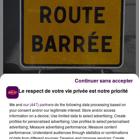
Continuer sans accepter
MAIS ALORS, COMMENT QUE C'EST-Y
Le respect de votre vie privée est notre priorité
QU'ON FAIT ?
We and
our (447) partners
do the following data processing based on
Pas de panique Monique, pour accéder à la capitale
your consent and/or our legitimate interest: Store and/or access
information on a device; Use limited data to select advertising; Create
mondiale des rillettes, le mieux reste de passer par la
profiles for personalised advertising; Use profiles to select personalised
D307 -route du Lude, comme disent les anciens- et
advertising; Measure advertising performance; Measure content
Arnage, ou bien encore par la D304 -route de
performance; Understand audiences through statistics or combinations
of data from different sources; Develop and improve services; Create