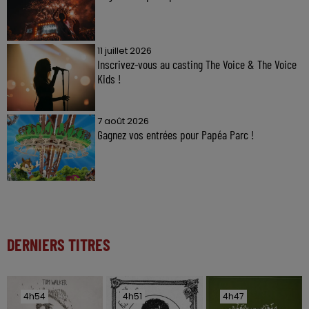
11 juillet 2026
Inscrivez-vous au casting The Voice & The Voice
Kids !
7 août 2026
Gagnez vos entrées pour Papéa Parc !
DERNIERS TITRES
4h54
4h54
4h51
4h51
4h47
4h47