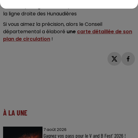
- la
D92
(Arnage - Ruaudin) traversante, au niveau de
la ligne droite des Hunaudières
Si vous aimez la précision, alors le Conseil
départemental a élaboré
une
carte détaillée de son
plan de circulation
!
À LA UNE
7 août 2026
Gagnez vos pass pour le V and B Fest' 2026 !