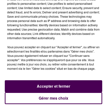
Parigné-l'Évêque-. En outre, s'agissant de la journée du
profiles to personalise content; Use profiles to select personalised
samedi qui aura sans doute goût de bouchon, il est
content; Use limited data to select content; Ensure security, prevent and
conseillé aux Sarthois d’
emprunter la déviation sud-
detect fraud, and fix errors; Deliver and present advertising and content;
Save and communicate privacy choices. These technologies may
est du Mans -D323- dans le sens Angers - Paris
-
process personal data such as IP address and browsing data to offer
mais pas dans l'autre sens, hein...-. Les Manceaux
following functionalities: Identify devices based on information actively
peuvent aussi prendre
le boulevard Lefaucheux
puis
requested; Use precise geolocation data; Match and combine data from
other data sources; Link different devices; Identify devices based on
se remettre sur la D323 via le giratoire d’Arnage (ç'ui-
information transmitted automatically.
là du Super U).
Vous pouvez accepter en cliquant sur "Accepter et fermer", ou affiner en
LES PORTIONS DE ROUTES
sélectionnant les finalités et/ou partenaires dans "Gérer mes choix".
Vous pouvez également refuser en cliquant sur "Continuer sans
CONCERNÉES
accepter". Vos préférences ne s'appliqueront que pour ce site. Vous
pouvez mettre à jour vos choix, ou retirer votre consentement à tout
moment via le lien "Gérer les cookies" situé en bas de chaque page.
Portions de routes fermées, du 1er au 3 juillet :
- la
D338
(Mulsanne - Le Mans) entre le giratoire du
Tertre-Rouge au Mans et celui du golf de Mulsanne
Accepter et fermer
- la
D140
(Mulsanne - Arnage) entre le giratoire de
Mulsanne et le giratoire du virage d’Arnage
Gérer mes choix
- la
D139
(Moncé-en-Belin - Le Mans) entre le virage
d’Arnage et le virage Porsche (raccordement circuit)