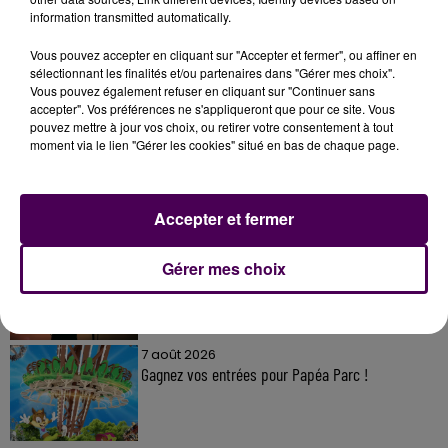
information transmitted automatically.
Vous pouvez accepter en cliquant sur "Accepter et fermer", ou affiner en
sélectionnant les finalités et/ou partenaires dans "Gérer mes choix".
Vous pouvez également refuser en cliquant sur "Continuer sans
À LA UNE
accepter". Vos préférences ne s'appliqueront que pour ce site. Vous
pouvez mettre à jour vos choix, ou retirer votre consentement à tout
moment via le lien "Gérer les cookies" situé en bas de chaque page.
7 août 2026
Gagnez vos pass pour le V and B Fest' 2026 !
Accepter et fermer
11 juillet 2026
Gérer mes choix
Inscrivez-vous au casting The Voice & The Voice
Kids !
7 août 2026
Gagnez vos entrées pour Papéa Parc !