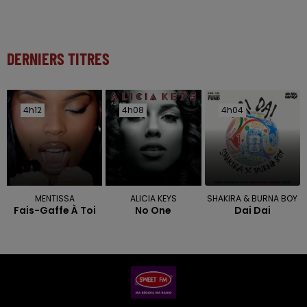
DERNIERS TITRES
4h12
4h12
4h08
4h08
4h04
4h04
MENTISSA
ALICIA KEYS
SHAKIRA & BURNA BOY
Fais-Gaffe À Toi
No One
Dai Dai