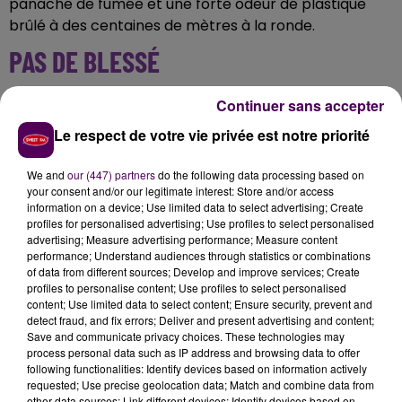
panache de fumée et une forte odeur de plastique
brûlé à des centaines de mètres à la ronde.
PAS DE BLESSÉ
La bâtisse touchée est une
"maison d'architecte"
,
Continuer sans accepter
entièrement recouverte d'un bardage bois
, ce qui
Le respect de votre vie privée est notre priorité
semble-t-il complique le travail des soldats du feu
affairés à débusquer les zones de chaleur dans
We and
our (447) partners
do the following data processing based on
l'épaisseur des parois. Quatre lances ont été
your consent and/or our legitimate interest: Store and/or access
information on a device; Use limited data to select advertising; Create
déployées pour venir à bout du sinistre, qui n'a pas
profiles for personalised advertising; Use profiles to select personalised
gagné les propriétés voisines et qui n'a fait aucun
advertising; Measure advertising performance; Measure content
blessé. La rue, peu passagère, était aux dernières
performance; Understand audiences through statistics or combinations
of data from different sources; Develop and improve services; Create
nouvelles totalement coupée à la circulation.
profiles to personalise content; Use profiles to select personalised
content; Use limited data to select content; Ensure security, prevent and
detect fraud, and fix errors; Deliver and present advertising and content;
Save and communicate privacy choices. These technologies may
process personal data such as IP address and browsing data to offer
following functionalities: Identify devices based on information actively
requested; Use precise geolocation data; Match and combine data from
other data sources; Link different devices; Identify devices based on