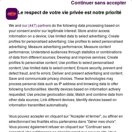
Continuer sans accepter
Une personne, légèrement blessée, a été
Le respect de votre vie privée est notre priorité
hospitalisée au Mans
, font savoir les secouristes. On
ne connait pas, pour l’instant, l’origine du sinistre.
We and
our (447) partners
do the following data processing based on
your consent and/or our legitimate interest: Store and/or access
information on a device; Use limited data to select advertising; Create
profiles for personalised advertising; Use profiles to select personalised
advertising; Measure advertising performance; Measure content
performance; Understand audiences through statistics or combinations
of data from different sources; Develop and improve services; Create
profiles to personalise content; Use profiles to select personalised
content; Use limited data to select content; Ensure security, prevent and
detect fraud, and fix errors; Deliver and present advertising and content;
Save and communicate privacy choices. These technologies may
process personal data such as IP address and browsing data to offer
following functionalities: Identify devices based on information actively
À LA UNE
requested; Use precise geolocation data; Match and combine data from
other data sources; Link different devices; Identify devices based on
information transmitted automatically.
31 juillet 2026
Gagnez vos entrées à Terra Botanica !
Vous pouvez accepter en cliquant sur "Accepter et fermer", ou affiner en
sélectionnant les finalités et/ou partenaires dans "Gérer mes choix".
Vous pouvez également refuser en cliquant sur "Continuer sans
accepter". Vos préférences ne s'appliqueront que pour ce site. Vous