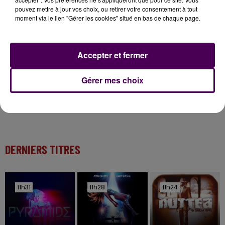
11 juillet 2026
pouvez mettre à jour vos choix, ou retirer votre consentement à tout
Inscrivez-vous au casting The Voice & The Voice
moment via le lien "Gérer les cookies" situé en bas de chaque page.
Kids !
Accepter et fermer
4 août 2026
Honfleur : réouverture du quai Sainte-Catherine le
Gérer mes choix
8 août
DERNIERS TITRES
11h31
11h31
11h28
11h28
11h24
11h24