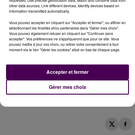
requested; Use precise geolocation data; Match and combine data from
marchés, mais aussi et surtout de développer des
other data sources; Link different devices; Identify devices based on
gammes inédites, avec
notamment un tout premier
information transmitted automatically.
ketchup bio
"made in Sarthe"
qui vient s’ajouter aux
Vous pouvez accepter en cliquant sur "Accepter et fermer", ou affiner en
confitures, aux sorbets glacés et aux jus de fruits, eux-
sélectionnant les finalités et/ou partenaires dans "Gérer mes choix".
aussi certifiés issus de l’agriculture biologique -c’est le
Vous pouvez également refuser en cliquant sur "Continuer sans
cas depuis 1986, année d’obtention de la certification
accepter". Vos préférences ne s'appliqueront que pour ce site. Vous
pouvez mettre à jour vos choix, ou retirer votre consentement à tout
Ecocert pour l’ensemble des produits-. La Ferme de la
moment via le lien "Gérer les cookies" situé en bas de chaque page.
Métairie, entreprise qui se revendique
"familiale"
,
emploie à ce jour huit salariés en
"équivalent temps
plein"
et diffuse ses produits
dans près de quatre-
Accepter et fermer
vingt-dix points de vente
, en terre sarthoise
principalement, en région parisienne dans une
Gérer mes choix
moindre mesure. L’inauguration des nouveaux locaux
ce lundi 26 septembre sera prétexte à des portes
ouvertes de 15h à 18h.