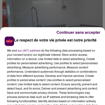
Continuer sans accepter
Le respect de votre vie privée est notre priorité
We and
our (447) partners
do the following data processing based on
your consent and/or our legitimate interest: Store and/or access
information on a device; Use limited data to select advertising; Create
profiles for personalised advertising; Use profiles to select personalised
advertising; Measure advertising performance; Measure content
performance; Understand audiences through statistics or combinations
of data from different sources; Develop and improve services; Create
UN KETCHUP BIO
"MADE IN SARTHE"
profiles to personalise content; Use profiles to select personalised
content; Use limited data to select content; Ensure security, prevent and
detect fraud, and fix errors; Deliver and present advertising and content;
Ce déménagement a été l’occasion d’investir, de
Save and communicate privacy choices. These technologies may
moderniser l’outil de travail pour réduire la pénibilité
process personal data such as IP address and browsing data to offer
following functionalities: Identify devices based on information actively
et gagner en efficacité autant qu’en nouveaux