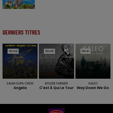
DERNIERS TITRES
19h49
19h49
19h45
19h45
19h41
19h41
SAIAN SUPA CREW
MYLENE FARMER
KALEO
Angela
C'est À Qui Le Tour
Way Down We Go