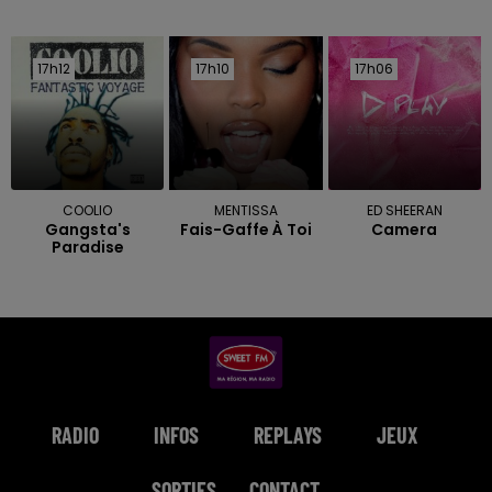
17h12
17h12
17h10
17h10
17h06
17h06
COOLIO
MENTISSA
ED SHEERAN
Gangsta's
Fais-Gaffe À Toi
Camera
Paradise
RADIO
INFOS
REPLAYS
JEUX
SORTIES
CONTACT