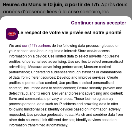
Heures du Mans le 10 juin, à partir de 17h
. Après deux
années d’absence liées à la crise sanitaire, les
équipages engagés dans la course seront donc à
Continuer sans accepter
nouveau invités à déambuler en public le long d'un
Le respect de votre vie privée est notre priorité
itinéraire dessiné dans les rues du centre-ville de la
capitale sarthoise. L’association
"Classic Automotive"
,
We and
our (447) partners
do the following data processing based on
organisatrice, fait savoir ce jeudi 31 mars qu’elle
your consent and/or our legitimate interest: Store and/or access
peaufine l’édition 2022 avec les services de la ville du
information on a device; Use limited data to select advertising; Create
Mans et de Le Mans Métropole.
profiles for personalised advertising; Use profiles to select personalised
advertising; Measure advertising performance; Measure content
performance; Understand audiences through statistics or combinations
of data from different sources; Develop and improve services; Create
profiles to personalise content; Use profiles to select personalised
content; Use limited data to select content; Ensure security, prevent and
detect fraud, and fix errors; Deliver and present advertising and content;
Save and communicate privacy choices. These technologies may
process personal data such as IP address and browsing data to offer
following functionalities: Identify devices based on information actively
requested; Use precise geolocation data; Match and combine data from
other data sources; Link different devices; Identify devices based on
information transmitted automatically.
À LA UNE