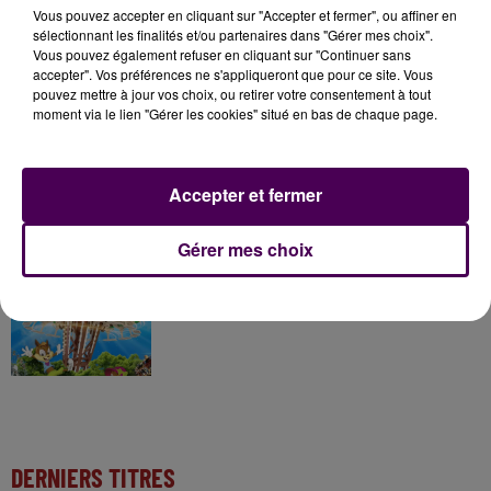
Vous pouvez accepter en cliquant sur "Accepter et fermer", ou affiner en
sélectionnant les finalités et/ou partenaires dans "Gérer mes choix".
Vous pouvez également refuser en cliquant sur "Continuer sans
7 août 2026
accepter". Vos préférences ne s'appliqueront que pour ce site. Vous
Gagnez vos pass pour le V and B Fest' 2026 !
pouvez mettre à jour vos choix, ou retirer votre consentement à tout
moment via le lien "Gérer les cookies" situé en bas de chaque page.
11 juillet 2026
Inscrivez-vous au casting The Voice & The Voice
Accepter et fermer
Kids !
Gérer mes choix
7 août 2026
Gagnez vos entrées pour Papéa Parc !
DERNIERS TITRES