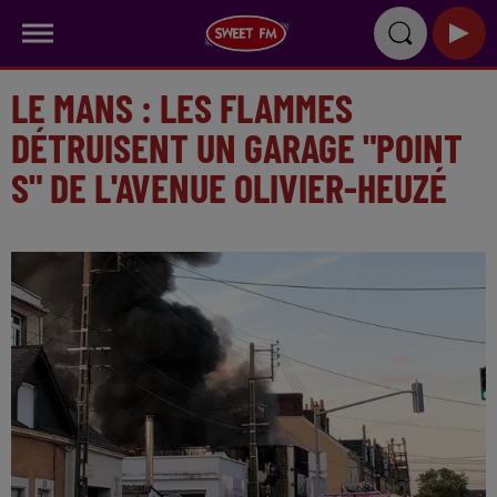
LE MANS : LES FLAMMES
DÉTRUISENT UN GARAGE "POINT
S" DE L'AVENUE OLIVIER-HEUZÉ