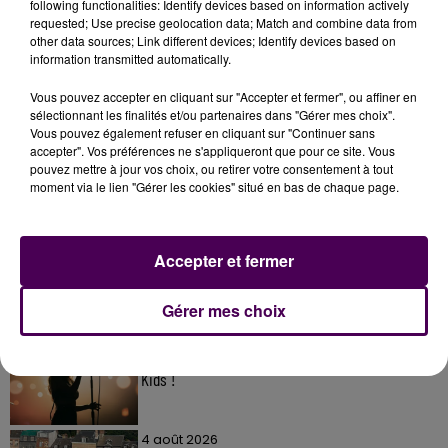
following functionalities: Identify devices based on information actively
requested; Use precise geolocation data; Match and combine data from
other data sources; Link different devices; Identify devices based on
information transmitted automatically.
Vous pouvez accepter en cliquant sur "Accepter et fermer", ou affiner en
sélectionnant les finalités et/ou partenaires dans "Gérer mes choix".
Vous pouvez également refuser en cliquant sur "Continuer sans
accepter". Vos préférences ne s'appliqueront que pour ce site. Vous
pouvez mettre à jour vos choix, ou retirer votre consentement à tout
À LA UNE
moment via le lien "Gérer les cookies" situé en bas de chaque page.
31 juillet 2026
Gagnez vos entrées à Terra Botanica !
Accepter et fermer
Gérer mes choix
11 juillet 2026
Inscrivez-vous au casting The Voice & The Voice
Kids !
4 août 2026