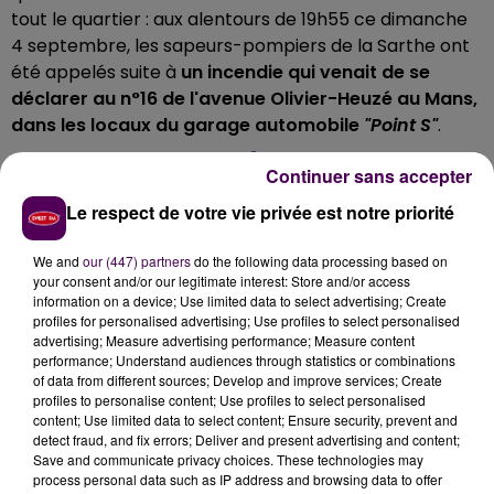
tout le quartier : aux alentours de 19h55 ce dimanche
4 septembre, les sapeurs-pompiers de la Sarthe ont
été appelés suite à
un incendie qui venait de se
déclarer au n°16 de l'avenue Olivier-Heuzé au Mans,
dans les locaux du garage automobile
"Point S"
.
TRAFIC NEUTRALISÉ
Continuer sans accepter
Le respect de votre vie privée est notre priorité
La circulation a été neutralisée -sur cet axe d'ordinaire
très fréquenté pour accéder au centre-ville de la
We and
our (447) partners
do the following data processing based on
capitale sarthoise ou en sortir-, le temps que les
your consent and/or our legitimate interest: Store and/or access
soldats du feu réussissent à circonscrire le sinistre :
information on a device; Use limited data to select advertising; Create
profiles for personalised advertising; Use profiles to select personalised
plusieurs véhicules du centre de secours du Mans-
advertising; Measure advertising performance; Measure content
Degré ont été mobilisés, de même qu'un engin
performance; Understand audiences through statistics or combinations
spécialement équipé en
assistance respiratoire
venu
of data from different sources; Develop and improve services; Create
profiles to personalise content; Use profiles to select personalised
de la caserne de Tennie. A 21h30, l'intervention n'était
content; Use limited data to select content; Ensure security, prevent and
pas terminée.
detect fraud, and fix errors; Deliver and present advertising and content;
Save and communicate privacy choices. These technologies may
process personal data such as IP address and browsing data to offer