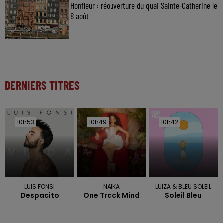
Honfleur : réouverture du quai Sainte-Catherine le
8 août
DERNIERS TITRES
10h53
10h53
10h49
10h49
10h42
10h42
LUIS FONSI
NAIKA
LUIZA & BLEU SOLEIL
Despacito
One Track Mind
Soleil Bleu