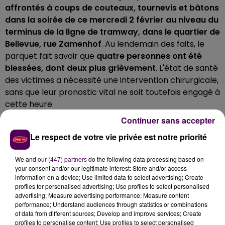
affrontés à coups de couteaux, tournevis et bâtons
dans la soirée de ce mercredi 2 février au niveau du
terminus de la ligne de tramway, dans le quartier de
Bellevue, rue Zamenhof
. Au lendemain des faits, le
parquet fait savoir que
quatre personnes ont été
blessées, dont deux plus grièvement
. L'état de santé
des victimes a nécessité une intervention chirurgicale,
sans que leur pronostic vital ne soit toutefois engagé à
cette heure.
DES CRS EN RENFORT DES POLICIERS
Continuer sans accepter
Le respect de votre vie privée est notre priorité
C’est l’intervention des policiers du commissariat du
Mans, avec le soutien des effectifs de l’unité CRS n°8
We and
our (447) partners
do the following data processing based on
your consent and/or our legitimate interest: Store and/or access
de Vélizy, qui a permis de faire revenir le calme, et de
information on a device; Use limited data to select advertising; Create
procéder aux premières constatations.
Dix individus
profiles for personalised advertising; Use profiles to select personalised
suspectés d’être directement impliqués dans la rixe
advertising; Measure advertising performance; Measure content
performance; Understand audiences through statistics or combinations
ont été interpellés
.
Agés de 14 à 19 ans, ils ont été
of data from different sources; Develop and improve services; Create
placés en garde à vue
dans le cadre de l’enquête
profiles to personalise content; Use profiles to select personalised