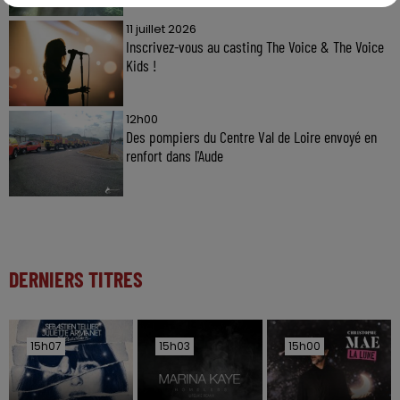
11 juillet 2026
Inscrivez-vous au casting The Voice & The Voice
Kids !
12h00
Des pompiers du Centre Val de Loire envoyé en
renfort dans l'Aude
DERNIERS TITRES
15h07
15h07
15h03
15h03
15h00
15h00