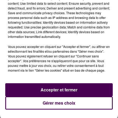
ouverte des chefs de
"violences volontaires
content; Use limited data to select content; Ensure security, prevent and
detect fraud, and fix errors; Deliver and present advertising and content;
commises avec arme et en réunion"
, et
"participation
Save and communicate privacy choices. These technologies may
à un groupement formé en vue de la commission
process personal data such as IP address and browsing data to offer
d'infractions"
.
following functionalities: Identify devices based on information actively
requested; Use precise geolocation data; Match and combine data from
other data sources; Link different devices; Identify devices based on
information transmitted automatically.
Vous pouvez accepter en cliquant sur "Accepter et fermer", ou affiner en
sélectionnant les finalités et/ou partenaires dans "Gérer mes choix".
Vous pouvez également refuser en cliquant sur "Continuer sans
accepter". Vos préférences ne s'appliqueront que pour ce site. Vous
pouvez mettre à jour vos choix, ou retirer votre consentement à tout
moment via le lien "Gérer les cookies" situé en bas de chaque page.
À LA UNE
Accepter et fermer
31 juillet 2026
Gérer mes choix
Gagnez vos entrées à Terra Botanica !