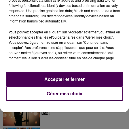
process personal data such as IP address and browsing data to offer
following functionalities: Identify devices based on information actively
requested; Use precise geolocation data; Match and combine data from
other data sources; Link different devices; Identify devices based on
information transmitted automatically.
Vous pouvez accepter en cliquant sur "Accepter et fermer", ou affiner en
sélectionnant les finalités et/ou partenaires dans "Gérer mes choix".
Vous pouvez également refuser en cliquant sur "Continuer sans
accepter". Vos préférences ne s'appliqueront que pour ce site. Vous
pouvez mettre à jour vos choix, ou retirer votre consentement à tout
À LA UNE
moment via le lien "Gérer les cookies" situé en bas de chaque page.
20h00
Gagnez vos pass pour le V and B Fest' 2026 !
Accepter et fermer
Gérer mes choix
11 juillet 2026
Inscrivez-vous au casting The Voice & The Voice
Kids !