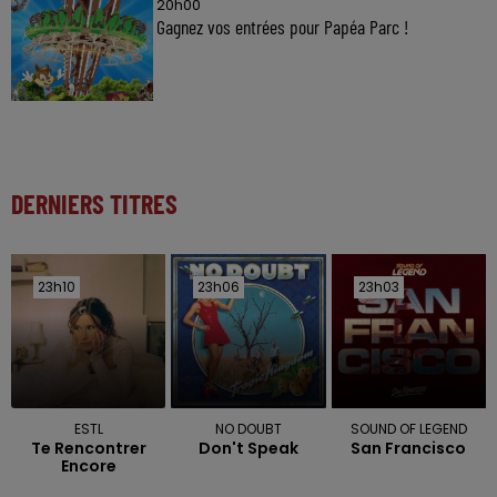
20h00
Gagnez vos entrées pour Papéa Parc !
DERNIERS TITRES
23h10
23h10
23h06
23h06
23h03
23h03
ESTL
NO DOUBT
SOUND OF LEGEND
Te Rencontrer
Don't Speak
San Francisco
Encore