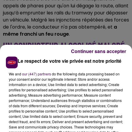
appels de phares pour qu'on lui dégage la route, allant
jusqu’à emprunter les rails du tramway pour dépasser
un véhicule. Malgré les injonctions répétées des forces
de l'ordre, le conducteur n'a pas obtempéré, et
a
même franchi un feu rouge
.
UN CONDUCTEUR ALCOOLISÉ MALGRÉ
Continuer sans accepter
UNE SUSPENSION DE PERMIS
Le respect de votre vie privée est notre priorité
Le chauffard a finalement été immobilisé par les
We and
our (447) partners
do the following data processing based on
policiers qui ont utilisé un
"stop stick"
. Âgé de 33 ans,
your consent and/or our legitimate interest: Store and/or access
l'individu a reconnu conduire
malgré une suspension
information on a device; Use limited data to select advertising; Create
de permis
. Il était par ailleurs
en état d'ébriété
au
profiles for personalised advertising; Use profiles to select personalised
advertising; Measure advertising performance; Measure content
moment des faits. Il devra s'expliquer devant la justice
performance; Understand audiences through statistics or combinations
dans le cadre d’une
"comparution sur
of data from different sources; Develop and improve services; Create
reconnaissance préalable de culpabilité"
prévue le
profiles to personalise content; Use profiles to select personalised
content; Use limited data to select content; Ensure security, prevent and
16 février 2027.
detect fraud, and fix errors; Deliver and present advertising and content;
Save and communicate privacy choices. These technologies may