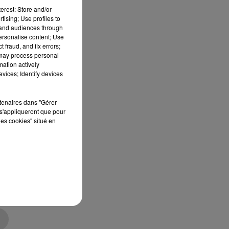
erest: Store and/or
tising; Use profiles to
tand audiences through
personalise content; Use
 fraud, and fix errors;
 may process personal
mation actively
vices; Identify devices
rtenaires dans "Gérer
s'appliqueront que pour
les cookies" situé en