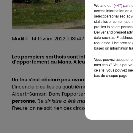
We and
our (447) partn
access information on a 
select personalised ad
statistics or combinatio
profiles to select person
Deliver and present adv
data such as IP address 
Modifié : 14 février 2022 à 18h47 par Noëlline Garon /
requested; Use precise g
based on information tra
Les pompiers sarthois sont intervenus en tout déb
Vous pouvez accepter en 
d'appartement au Mans. A leur arrivée sur place, 
mes choix". Vous pouvez
ce site. Vous pouvez met
bas de chaque page.
Un feu s'est déclaré peu avant 6h30 dans la matin
L'incendie a eu lieu au quatrième étage d'un immeub
Albert-Samain. Dans l'appartement touché,
les po
personne
.
"Le sinistre a été maîtrisé au moyen d'u
l'heure, on ne sait rien des circonstances des faits.