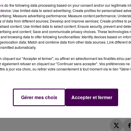
ers
do the following data processing based on your consent and/or our legitimate int
device; Use limited data to select advertising; Create profiles for personalised adver
vertising; Measure advertising performance; Measure content performance; Unders
ns of data from different sources; Develop and improve services; Create profiles to 
alised content; Use limited data to select content; Ensure security, prevent and detect
ertising and content; Save and communicate privacy choices. These technologies
and browsing data to offer following functionalities: Identify devices based on infor
 crédit photo : Emilien Borderie
eolocation data; Match and combine data from other data sources; Link different de
nsmitted automatically.
ut de matinée ce lundi 14 février pour un feu
cliquant sur "Accepter et fermer", ou affiner en sélectionnant les finalités et/ou pa
ils ont découvert le corps sans vie d'une personne.
 également refuser en cliquant sur "Continuer sans accepter". Vos préférences ne 
tre à jour vos choix, ou retirer votre consentement à tout moment via le lien "Gérer 
ée de ce lundi 14 février au Mans
, quartier Gazonfier.
le de cinq niveaux situé plus précisément au n°4 de la rue
mpiers sarthois ont découvert le corps sans vie d'une
Gérer mes choix
Accepter et fermer
ne lance"
indiquent les secouristes dans leur bilan. Pour