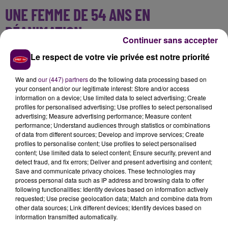
UNE FEMME DE 54 ANS EN
RÉANIMATION
Continuer sans accepter
A bord du véhicule concerné, se trouvait
une femme
Le respect de votre vie privée est notre priorité
de 54 ans
:
"En arrêt cardio-respiratoire à l’arrivée
des secours,
la victime a été déclarée décédée par
We and
our (447) partners
do the following data processing based on
your consent and/or our legitimate interest: Store and/or access
le médecin du SMUR
, malgré les manœuvres de
information on a device; Use limited data to select advertising; Create
réanimation"
fait savoir le Service départemental
profiles for personalised advertising; Use profiles to select personalised
d’incendie et de secours.
advertising; Measure advertising performance; Measure content
performance; Understand audiences through statistics or combinations
of data from different sources; Develop and improve services; Create
profiles to personalise content; Use profiles to select personalised
content; Use limited data to select content; Ensure security, prevent and
detect fraud, and fix errors; Deliver and present advertising and content;
Save and communicate privacy choices. These technologies may
process personal data such as IP address and browsing data to offer
following functionalities: Identify devices based on information actively
requested; Use precise geolocation data; Match and combine data from
other data sources; Link different devices; Identify devices based on
information transmitted automatically.