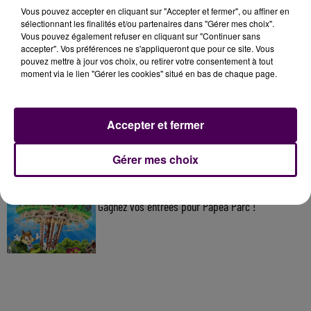
À LA UNE
Vous pouvez accepter en cliquant sur "Accepter et fermer", ou affiner en
sélectionnant les finalités et/ou partenaires dans "Gérer mes choix".
Vous pouvez également refuser en cliquant sur "Continuer sans
accepter". Vos préférences ne s'appliqueront que pour ce site. Vous
7 août 2026
pouvez mettre à jour vos choix, ou retirer votre consentement à tout
Gagnez vos pass pour le V and B Fest' 2026 !
moment via le lien "Gérer les cookies" situé en bas de chaque page.
11 juillet 2026
Accepter et fermer
Inscrivez-vous au casting The Voice & The Voice
Kids !
Gérer mes choix
7 août 2026
Gagnez vos entrées pour Papéa Parc !