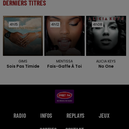
DERNIERS TITRES
4h15
4h15
4h12
4h12
4h08
4h08
GIMS
MENTISSA
ALICIA KEYS
Sois Pas Timide
Fais-Gaffe À Toi
No One
RADIO
INFOS
REPLAYS
JEUX