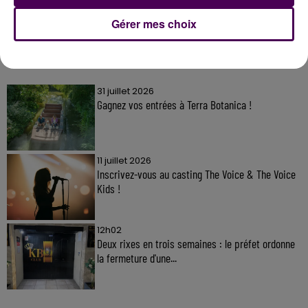
Gérer mes choix
À LA UNE
31 juillet 2026
Gagnez vos entrées à Terra Botanica !
11 juillet 2026
Inscrivez-vous au casting The Voice & The Voice
Kids !
12h02
Deux rixes en trois semaines : le préfet ordonne
la fermeture d'une...