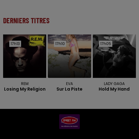
DERNIERS TITRES
17h13
17h13
17h10
17h10
17h05
17h05
REM
EVA
LADY GAGA
Losing My Religion
Sur La Piste
Hold My Hand