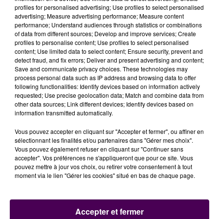
DE 38 EUROS
profiles for personalised advertising; Use profiles to select personalised
advertising; Measure advertising performance; Measure content
performance; Understand audiences through statistics or combinations
La mesure entrera en vigueur
dès ce samedi 1er juillet
of data from different sources; Develop and improve services; Create
profiles to personalise content; Use profiles to select personalised
et sera valable jusqu’au 31 août
. En cas d’infraction à
content; Use limited data to select content; Ensure security, prevent and
ce couvre-feu, le mineur sera raccompagné chez lui
detect fraud, and fix errors; Deliver and present advertising and content;
avec une amende de première classe d'un montant
Save and communicate privacy choices. These technologies may
process personal data such as IP address and browsing data to offer
de 38 euros
. Le maire du Trait a également demandé
following functionalities: Identify devices based on information actively
à ses policiers municipaux -dont la brigade
requested; Use precise geolocation data; Match and combine data from
comprendra neuf agents cet été- et à la
other data sources; Link different devices; Identify devices based on
information transmitted automatically.
gendarmerie de
renforcer leur présence sur la voie
publique
à travers des rondes effectuées de manière
Vous pouvez accepter en cliquant sur "Accepter et fermer", ou affiner en
aléatoire.
sélectionnant les finalités et/ou partenaires dans "Gérer mes choix".
Vous pouvez également refuser en cliquant sur "Continuer sans
accepter". Vos préférences ne s'appliqueront que pour ce site. Vous
pouvez mettre à jour vos choix, ou retirer votre consentement à tout
moment via le lien "Gérer les cookies" situé en bas de chaque page.
Accepter et fermer