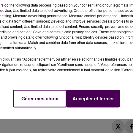
ers
do the following data processing based on your consent and/or our legitimate int
s Karting, au Mans, sont annulées.
device; Use limited data to select advertising; Create profiles for personalised adver
vertising; Measure advertising performance; Measure content performance; Unders
ns of data from different sources; Develop and improve services; Create profiles to 
ée les 24 et 25 septembre sur le circuit du Mans, l'édition
alised content; Use limited data to select content; Ensure security, prevent and detect
oncurrents suffisants
"
explique l'Automobile club de
ertising and content; Save and communicate privacy choices. These technologies
and browsing data to offer following functionalities: Identify devices based on infor
mercredi 6 juillet : le plateau qui se profilait n'aurait p
eolocation data; Match and combine data from other data sources; Link different de
 les compétiteurs comme pour les spectateurs"
selon les
nsmitted automatically.
cliquant sur "Accepter et fermer", ou affiner en sélectionnant les finalités et/ou pa
2021 DÉJÀ
 également refuser en cliquant sur "Continuer sans accepter". Vos préférences ne 
tre à jour vos choix, ou retirer votre consentement à tout moment via le lien "Gérer 
ting, qui représente la première marche du sport
a planification d'une nouvelle date l'an prochain
et sur
teau conséquent"
. En 2020 puis en 2021, l'épreuve avait été
Gérer mes choix
Accepter et fermer
e. La dernière édition, en 2019, avait réuni sur la piste un