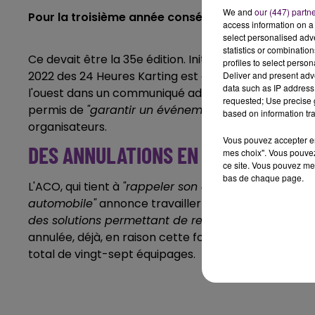
We and
our (447) partn
Pour la troisième année consécutive, les 24 Heure
access information on a 
select personalised ad
statistics or combinatio
Ce devait être la 35e édition. Initialement programm
profiles to select person
2022 des 24 Heures Karting est annulée,
"
faute de c
Deliver and present adv
data such as IP address 
l'ouest dans un communiqué adressé aux rédactions ce 
requested; Use precise g
permis de
"garantir un événement de qualité pour
based on information tra
organisateurs.
Vous pouvez accepter en 
DES ANNULATIONS EN 2020 PUIS EN 
mes choix". Vous pouvez
ce site. Vous pouvez met
bas de chaque page.
L'ACO, qui tient à
"rappeler son attachement au kar
automobile"
annonce travailler dès à présent
"sur
l
des solutions permettant de renouer avec un pla
annulée, déjà, en raison cette fois de la crise sanitair
total de vingt-sept équipages.