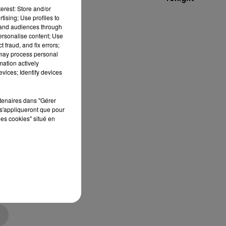
erest: Store and/or
tising; Use profiles to
tand audiences through
personalise content; Use
 fraud, and fix errors;
 may process personal
mation actively
as
vices; Identify devices
rtenaires dans "Gérer
s'appliqueront que pour
les cookies" situé en