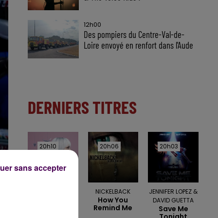
12h00
Des pompiers du Centre-Val-de-
Loire envoyé en renfort dans l'Aude
DERNIERS TITRES
20h10
20h10
20h06
20h06
20h03
20h03
uer sans accepter
ZAZIE
NICKELBACK
JENNIFER LOPEZ &
Peu Importe
How You
DAVID GUETTA
Remind Me
Save Me
Tonight