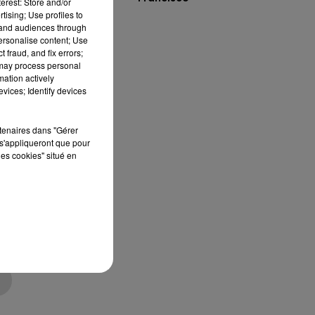
erest: Store and/or
tising; Use profiles to
tand audiences through
personalise content; Use
 fraud, and fix errors;
 may process personal
mation actively
ès
vices; Identify devices
rtenaires dans "Gérer
s'appliqueront que pour
les cookies" situé en