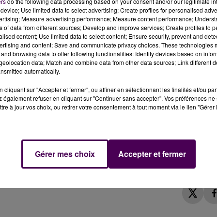
ers
do the following data processing based on your consent and/or our legitimate int
device; Use limited data to select advertising; Create profiles for personalised adver
se depuis le 21 octobre le brouillage des drones
vertising; Measure advertising performance; Measure content performance; Unders
ispositif doit rester actif jusqu'à la fin du mois.
ns of data from different sources; Develop and improve services; Create profiles to 
alised content; Use limited data to select content; Ensure security, prevent and detect
ertising and content; Save and communicate privacy choices. These technologies
résence d'un drone survolant par intermittence la
and browsing data to offer following functionalities: Identify devices based on infor
 départementale de l'Eure a formulé une demande aupr
eolocation data; Match and combine data from other data sources; Link different de
nsmitted automatically.
ls autorisent
la mise en place d'un dispositif de
l'établissement industriel Manoir France"
.
cliquant sur "Accepter et fermer", ou affiner en sélectionnant les finalités et/ou pa
 également refuser en cliquant sur "Continuer sans accepter". Vos préférences ne 
tre à jour vos choix, ou retirer votre consentement à tout moment via le lien "Gérer 
e de
"rendre inopérants"
les appareils potentiellement
tériel spécifique, composé entre autres d'un pistolet et d'un
es de l'Etat dans l'Eure court jusqu'au vendredi 31 octobre,
Gérer mes choix
Accepter et fermer
t pour les secteurs du nucléaire et de la défense.