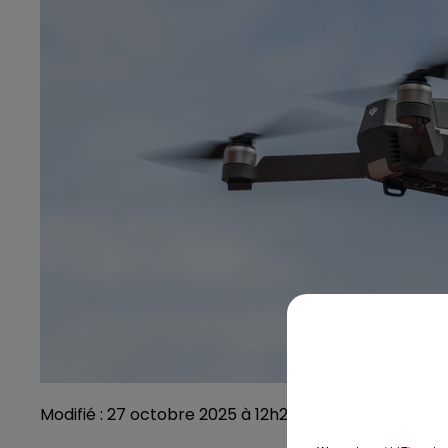
Modifié : 27 octobre 2025 à 12h23 par Julien Dubois /