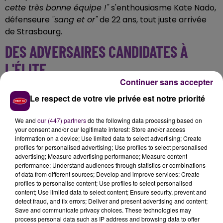
cette très bonne équipe !"
s'enthousiasme Kate Nado,
défenseure
"sang et or"
de 22 ans, tout juste arrivée
de Strasbourg.
DES ADVERSAIRES CANDIDATES À
L'ÉLITE
Continuer sans accepter
Damien Bollini, l'entraîneur des féminines du Mans FC,
Le respect de votre vie privée est notre priorité
a demandé à ses protégées qu'elles ne se laissent pas
impressionner :
"On a la chance de jouer à Marie-
We and
our (447) partners
do the following data processing based on
Marvingt sur cette première journée,
face à un
your consent and/or our legitimate interest: Store and/or access
candidat à l'accession en Première Ligue
... J'attends
information on a device; Use limited data to select advertising; Create
profiles for personalised advertising; Use profiles to select personalised
de mes joueuses qu'elles soient actrices, qu'elles
advertising; Measure advertising performance; Measure content
soient capables d'imposer leur patte et leur style
performance; Understand audiences through statistics or combinations
tout de suite, et dans les moments où forcément il y
of data from different sources; Develop and improve services; Create
profiles to personalise content; Use profiles to select personalised
aura des temps faibles, qu'elles restent rigoureuses,
content; Use limited data to select content; Ensure security, prevent and
solidaires pour, derrière, faire le plus mal possible à
detect fraud, and fix errors; Deliver and present advertising and content;
Marseille sur les phases offensives"
.
Save and communicate privacy choices. These technologies may
process personal data such as IP address and browsing data to offer