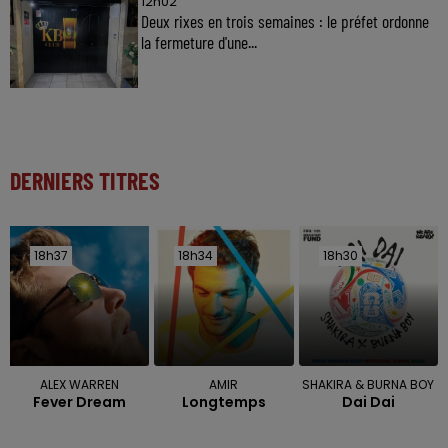
12h02
Deux rixes en trois semaines : le préfet ordonne
la fermeture d'une...
DERNIERS TITRES
18h37
18h37
18h34
18h34
18h30
18h30
ALEX WARREN
AMIR
SHAKIRA & BURNA BOY
Fever Dream
Longtemps
Dai Dai