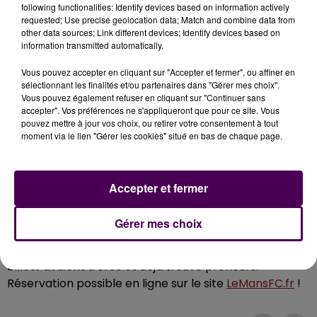
following functionalities: Identify devices based on information actively
Ecoutez le reportage de Manon Foucault :
requested; Use precise geolocation data; Match and combine data from
other data sources; Link different devices; Identify devices based on
information transmitted automatically.
Vous pouvez accepter en cliquant sur "Accepter et fermer", ou affiner en
sélectionnant les finalités et/ou partenaires dans "Gérer mes choix".
Vous pouvez également refuser en cliquant sur "Continuer sans
AU MOINS 4 000 BILLETS VENDUS
accepter". Vos préférences ne s'appliqueront que pour ce site. Vous
pouvez mettre à jour vos choix, ou retirer votre consentement à tout
moment via le lien "Gérer les cookies" situé en bas de chaque page.
Si l'affiche et, accessoirement, les belles conditions
météo attendues, semblent susciter un certain
engouement, il reste toujours des places en vente
Accepter et fermer
pour s'installer sur les fauteuils de l'arène mancelle :
le
tarif normal est fixé à 6 euros
, c'est gratuit pour les
Gérer mes choix
abonnés au club et les spectateurs de moins de 13
ans. A quatre jours de la rencontre, environ 4 000
billets avaient d'ores et déjà trouvé preneurs.
Réservation possible en ligne sur le site
LeMansFC.fr
!