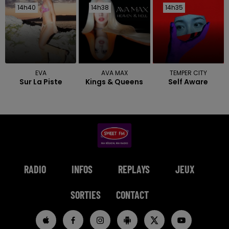
14h40
14h40
14h38
14h38
14h35
14h35
EVA
AVA MAX
TEMPER CITY
Sur La Piste
Kings & Queens
Self Aware
RADIO
INFOS
REPLAYS
JEUX
SORTIES
CONTACT