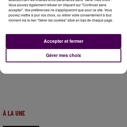
aussi pour le côté formateur".
Vous pouvez également refuser en cliquant sur "Continuer sans
accepter". Vos préférences ne s'appliqueront que pour ce site. Vous
pouvez mettre à jour vos choix, ou retirer votre consentement à tout
Rencontre avec Rose et Simon au micro de Nicolas
moment via le lien "Gérer les cookies" situé en bas de chaque page.
Terrien :
Accepter et fermer
Gérer mes choix
À LA UNE