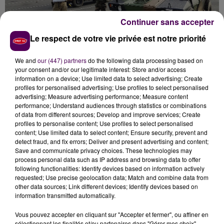
Continuer sans accepter
Le respect de votre vie privée est notre priorité
We and
our (447) partners
do the following data processing based on
your consent and/or our legitimate interest: Store and/or access
information on a device; Use limited data to select advertising; Create
L’ARMÉE RECRUTE SANS RELÂCHE
profiles for personalised advertising; Use profiles to select personalised
advertising; Measure advertising performance; Measure content
performance; Understand audiences through statistics or combinations
L’exercice s’est achevé ce jeudi 2 novembre avec une
of data from different sources; Develop and improve services; Create
prise d’armes à Contres. Et il aura aussi été ponctué
profiles to personalise content; Use profiles to select personalised
d'échanges avec le public, notamment deux jours plus
content; Use limited data to select content; Ensure security, prevent and
detect fraud, and fix errors; Deliver and present advertising and content;
tôt sur une zone commerciale, à Blois.
Rose, une
Save and communicate privacy choices. These technologies may
Tourangelle de 19 ans
:
"Après être passée par le
process personal data such as IP address and browsing data to offer
CIRFA, j’ai effectué une préparation militaire",
et la
following functionalities: Identify devices based on information actively
requested; Use precise geolocation data; Match and combine data from
voici réserviste de l’Armée de Terre en marge de ses
other data sources; Link different devices; Identify devices based on
études en 2e année de BTS Commerce.
Simon, un
information transmitted automatically.
Parisien de 18 ans
, rêve de partir un jour en OPEX -
Opération Extérieure-
"par goût de l’aventure et
Vous pouvez accepter en cliquant sur "Accepter et fermer", ou affiner en
sélectionnant les finalités et/ou partenaires dans "Gérer mes choix".