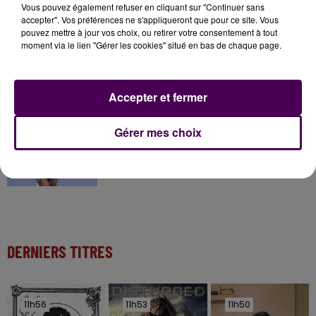
Vous pouvez également refuser en cliquant sur "Continuer sans
accepter". Vos préférences ne s'appliqueront que pour ce site. Vous
pouvez mettre à jour vos choix, ou retirer votre consentement à tout
moment via le lien "Gérer les cookies" situé en bas de chaque page.
11 juillet 2026
Inscrivez-vous au casting The Voice & The Voice
Kids !
Accepter et fermer
9h25
Gérer mes choix
Athlétisme : quatre représentants du Centre-Val
de Loire aux...
DERNIERS TITRES
11h56
11h56
11h53
11h53
11h50
11h50