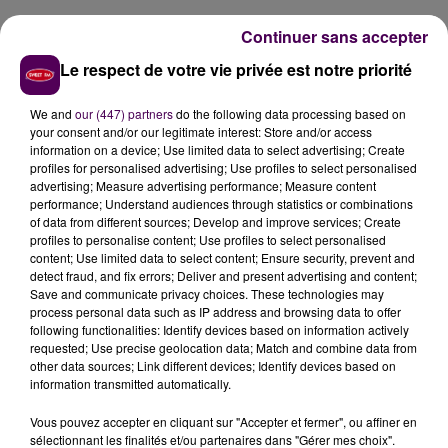
Les faits, qui se sont produits dans des circonstances
Continuer sans accepter
qui restent à déterminer, auront nécessité
l'envoi sur
Le respect de votre vie privée est notre priorité
place d'un total de treize sapeurs-pompiers
et de
quatre véhicules d'intervention, venus des casernes
We and
our (447) partners
do the following data processing based on
de Caen-Couvrechef, Ifs et Creully.
your consent and/or our legitimate interest: Store and/or access
information on a device; Use limited data to select advertising; Create
profiles for personalised advertising; Use profiles to select personalised
advertising; Measure advertising performance; Measure content
performance; Understand audiences through statistics or combinations
of data from different sources; Develop and improve services; Create
profiles to personalise content; Use profiles to select personalised
content; Use limited data to select content; Ensure security, prevent and
detect fraud, and fix errors; Deliver and present advertising and content;
Save and communicate privacy choices. These technologies may
process personal data such as IP address and browsing data to offer
following functionalities: Identify devices based on information actively
requested; Use precise geolocation data; Match and combine data from
À LA UNE
other data sources; Link different devices; Identify devices based on
information transmitted automatically.
Vous pouvez accepter en cliquant sur "Accepter et fermer", ou affiner en
7 août 2026
sélectionnant les finalités et/ou partenaires dans "Gérer mes choix".
Gagnez vos pass pour le V and B Fest' 2026 !