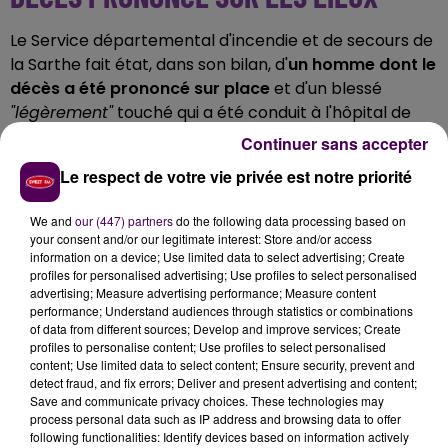
Le Service départemental d'incendie et de secours de
la Sarthe fait état, dans son bilan, d'
un homme dont le
décès a été prononcé sur place
et d'un blessé
"légèrement"
touché qui a été conduit à l'hôpital de
Château-du-Loir. Huit pompiers ont été mobilisés,
Continuer sans accepter
avec trois engins d'intervention.
Le respect de votre vie privée est notre priorité
NOUVEAU DRAME DANS LE SECTEUR
We and
our (447) partners
do the following data processing based on
your consent and/or our legitimate interest: Store and/or access
Dix jours plus tôt, dans la soirée du samedi 14 février,
information on a device; Use limited data to select advertising; Create
c'est à une dizaine de kilomètres de là,
à Dissay-
profiles for personalised advertising; Use profiles to select personalised
sous-Courcillon
, que s'était produit un précédent
advertising; Measure advertising performance; Measure content
performance; Understand audiences through statistics or combinations
accident mortel sur la route : un automobiliste avait
of data from different sources; Develop and improve services; Create
succombé suite à une perte de contrôle.
profiles to personalise content; Use profiles to select personalised
content; Use limited data to select content; Ensure security, prevent and
detect fraud, and fix errors; Deliver and present advertising and content;
Save and communicate privacy choices. These technologies may
process personal data such as IP address and browsing data to offer
following functionalities: Identify devices based on information actively