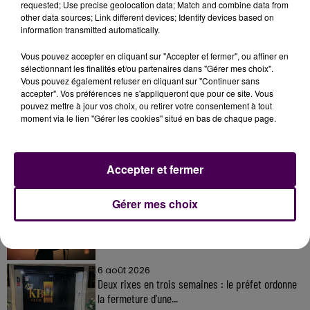
requested; Use precise geolocation data; Match and combine data from
other data sources; Link different devices; Identify devices based on
information transmitted automatically.
Vous pouvez accepter en cliquant sur "Accepter et fermer", ou affiner en
sélectionnant les finalités et/ou partenaires dans "Gérer mes choix".
Vous pouvez également refuser en cliquant sur "Continuer sans
À LA UNE
accepter". Vos préférences ne s'appliqueront que pour ce site. Vous
pouvez mettre à jour vos choix, ou retirer votre consentement à tout
moment via le lien "Gérer les cookies" situé en bas de chaque page.
31 juillet 2026
Gagnez vos entrées à Terra Botanica !
Accepter et fermer
11 juillet 2026
Gérer mes choix
Inscrivez-vous au casting The Voice & The Voice
Kids !
6 août 2026
Deux rixes en trois semaines : le préfet ordonne
la fermeture d'une...