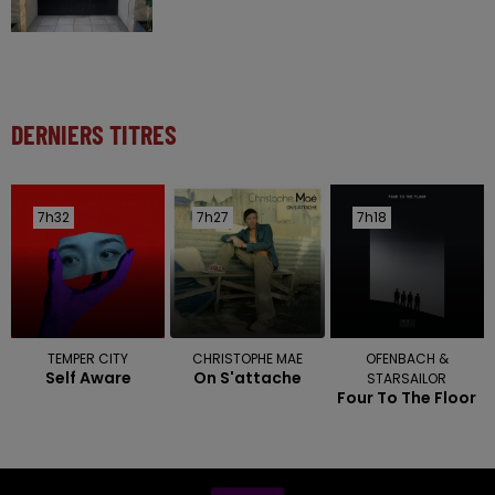
DERNIERS TITRES
7h32
7h32
7h27
7h27
7h18
7h18
TEMPER CITY
CHRISTOPHE MAE
OFENBACH &
Self Aware
On S'attache
STARSAILOR
Four To The Floor