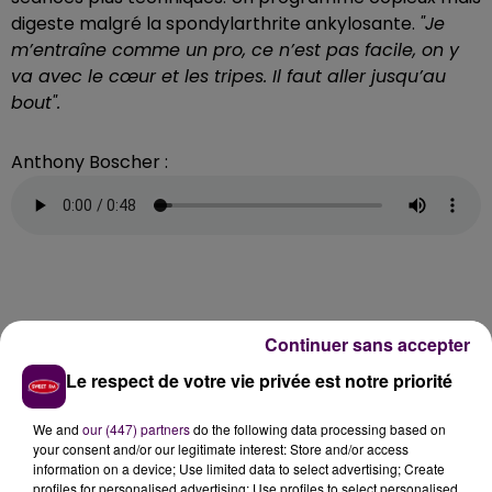
digeste malgré la spondylarthrite ankylosante.
"Je
m’entraîne comme un pro, ce n’est pas facile, on y
va avec le cœur et les tripes. Il faut aller jusqu’au
bout".
Anthony Boscher :
Continuer sans accepter
Le respect de votre vie privée est notre priorité
We and
our (447) partners
do the following data processing based on
your consent and/or our legitimate interest: Store and/or access
information on a device; Use limited data to select advertising; Create
profiles for personalised advertising; Use profiles to select personalised