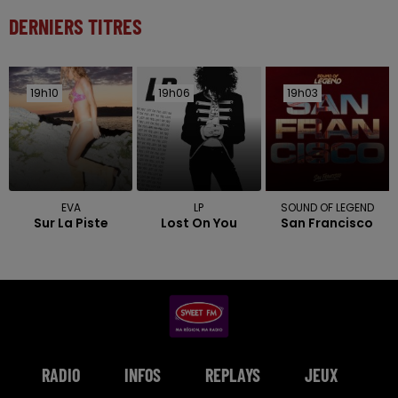
DERNIERS TITRES
19h10
19h10
19h06
19h06
19h03
19h03
EVA
LP
SOUND OF LEGEND
Sur La Piste
Lost On You
San Francisco
RADIO
INFOS
REPLAYS
JEUX