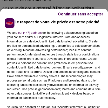
👉 Coup de cœur adressé à l'ancien Malherbiste
Youssef El-Arabi
Continuer sans accepter
Le respect de votre vie privée est notre priorité
We and
our (447) partners
do the following data processing based on
your consent and/or our legitimate interest: Store and/or access
information on a device; Use limited data to select advertising; Create
profiles for personalised advertising; Use profiles to select personalised
advertising; Measure advertising performance; Measure content
performance; Understand audiences through statistics or combinations
of data from different sources; Develop and improve services; Create
profiles to personalise content; Use profiles to select personalised
content; Use limited data to select content; Ensure security, prevent and
detect fraud, and fix errors; Deliver and present advertising and content;
Save and communicate privacy choices. These technologies may
process personal data such as IP address and browsing data to offer
following functionalities: Identify devices based on information actively
requested; Use precise geolocation data; Match and combine data from
other data sources; Link different devices; Identify devices based on
information transmitted automatically.
Vous pouvez accepter en cliquant sur "Accepter et fermer", ou affiner en