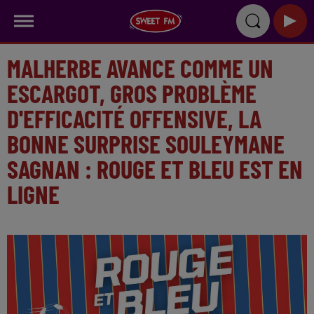
MALHERBE AVANCE COMME UN
ESCARGOT, GROS PROBLÈME
D'EFFICACITÉ OFFENSIVE, LA
BONNE SURPRISE SOULEYMANE
SAGNAN : ROUGE ET BLEU EST EN
LIGNE