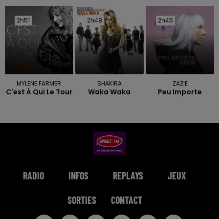
2h51
2h51
2h48
2h48
2h45
2h45
MYLENE FARMER
SHAKIRA
ZAZIE
C'est À Qui Le Tour
Waka Waka
Peu Importe
RADIO
INFOS
REPLAYS
JEUX
SORTIES
CONTACT