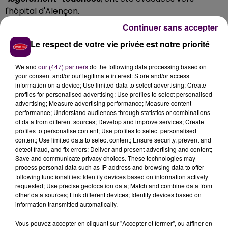
l'hôpital d'Alençon.
Continuer sans accepter
SEPT SECOURISTES SUR PLACE
Le respect de votre vie privée est notre priorité
Les faits auront mobilisé
sept sapeurs-pompiers et
trois véhicules
d'intervention, affectés aux centres
We and
our (447) partners
do the following data processing based on
your consent and/or our legitimate interest: Store and/or access
d'incendie et de secours de Mamers et de Saint-
information on a device; Use limited data to select advertising; Create
Cosme-en-Vairais.
profiles for personalised advertising; Use profiles to select personalised
advertising; Measure advertising performance; Measure content
performance; Understand audiences through statistics or combinations
of data from different sources; Develop and improve services; Create
profiles to personalise content; Use profiles to select personalised
content; Use limited data to select content; Ensure security, prevent and
detect fraud, and fix errors; Deliver and present advertising and content;
Save and communicate privacy choices. These technologies may
process personal data such as IP address and browsing data to offer
following functionalities: Identify devices based on information actively
requested; Use precise geolocation data; Match and combine data from
other data sources; Link different devices; Identify devices based on
information transmitted automatically.
À LA UNE
Vous pouvez accepter en cliquant sur "Accepter et fermer", ou affiner en