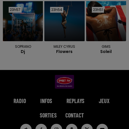
23h57
23h57
23h54
23h54
23h51
23h51
SOPRANO
MILEY CYRUS
GIMS
Dj
Flowers
Soleil
RADIO
INFOS
REPLAYS
JEUX
SORTIES
CONTACT