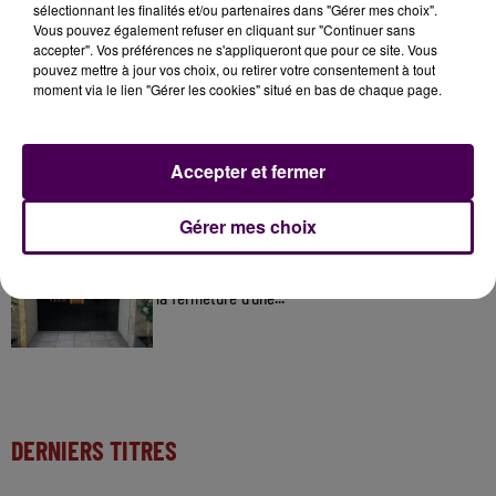
sélectionnant les finalités et/ou partenaires dans "Gérer mes choix".
31 juillet 2026
Vous pouvez également refuser en cliquant sur "Continuer sans
Gagnez vos entrées à Terra Botanica !
accepter". Vos préférences ne s'appliqueront que pour ce site. Vous
pouvez mettre à jour vos choix, ou retirer votre consentement à tout
moment via le lien "Gérer les cookies" situé en bas de chaque page.
11 juillet 2026
Inscrivez-vous au casting The Voice & The Voice
Accepter et fermer
Kids !
Gérer mes choix
6 août 2026
Deux rixes en trois semaines : le préfet ordonne
la fermeture d'une...
DERNIERS TITRES