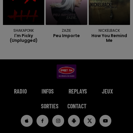
SHAKAPONK
ZAZIE
NICKELBACK
I'm Picky
Peu Importe
How You Remind
(unplugged)
Me
RADIO
INFOS
REPLAYS
JEUX
SORTIES
CONTACT