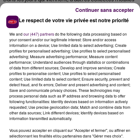
sont prévues dans le Perche. Les donneurs pourront
Continuer sans accepter
se rendre à
Bellême par exemple, ce jeudi
, de 15h à
Le respect de votre vie privée est notre priorité
19h dans la salle associative. Des prélèvements seront
effectués ensuite à
Senonches, lundi 18 mars
de
We and
our (447) partners
do the following data processing based on
15h30 à 19h, dans la salle des fêtes.
your consent and/or our legitimate interest: Store and/or access
information on a device; Use limited data to select advertising; Create
profiles for personalised advertising; Use profiles to select personalised
advertising; Measure advertising performance; Measure content
performance; Understand audiences through statistics or combinations
of data from different sources; Develop and improve services; Create
profiles to personalise content; Use profiles to select personalised
content; Use limited data to select content; Ensure security, prevent and
detect fraud, and fix errors; Deliver and present advertising and content;
Save and communicate privacy choices. These technologies may
process personal data such as IP address and browsing data to offer
following functionalities: Identify devices based on information actively
requested; Use precise geolocation data; Match and combine data from
À LA UNE
other data sources; Link different devices; Identify devices based on
information transmitted automatically.
20h00
Vous pouvez accepter en cliquant sur "Accepter et fermer", ou affiner en
Gagnez vos pass pour le V and B Fest' 2026 !
sélectionnant les finalités et/ou partenaires dans "Gérer mes choix".