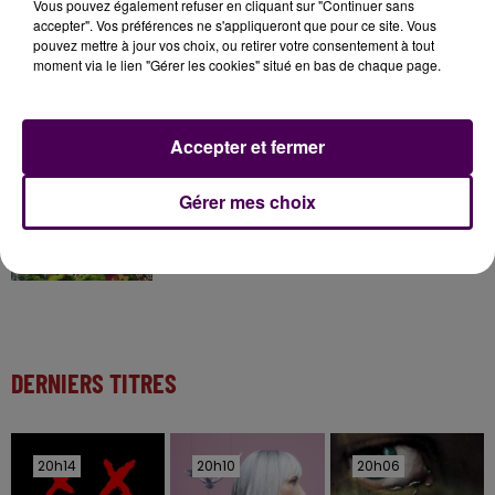
Vous pouvez également refuser en cliquant sur "Continuer sans
accepter". Vos préférences ne s'appliqueront que pour ce site. Vous
pouvez mettre à jour vos choix, ou retirer votre consentement à tout
moment via le lien "Gérer les cookies" situé en bas de chaque page.
11 juillet 2026
Inscrivez-vous au casting The Voice & The Voice
Kids !
Accepter et fermer
20h00
Gérer mes choix
Gagnez vos entrées pour Papéa Parc !
DERNIERS TITRES
20h14
20h14
20h10
20h10
20h06
20h06