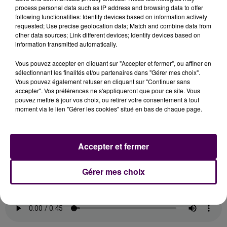
ENTREPRISES
process personal data such as IP address and browsing data to offer
following functionalities: Identify devices based on information actively
requested; Use precise geolocation data; Match and combine data from
Ce dispositif a pour but de sensibiliser les habitants au
other data sources; Link different devices; Identify devices based on
recyclage :
"En fin de vide-greniers, soit les
information transmitted automatically.
particuliers ramènent leurs objets invendus chez eux
et les donnent ou les remettent en vente par un
Vous pouvez accepter en cliquant sur "Accepter et fermer", ou affiner en
sélectionnant les finalités et/ou partenaires dans "Gérer mes choix".
autre canal. Soit ils s’en débarrassent en les
Vous pouvez également refuser en cliquant sur "Continuer sans
déposant à la déchetterie"
poursuit Romain
accepter". Vos préférences ne s'appliqueront que pour ce site. Vous
Chaupitre. L’association cible une dizaine
pouvez mettre à jour vos choix, ou retirer votre consentement à tout
moment via le lien "Gérer les cookies" situé en bas de chaque page.
d’événements cette année.
Les organisateurs de
vide-greniers peuvent dès à présent contacter
Emmaüs pour bénéficier de ce dispositif
. Ce
Accepter et fermer
système de collecte itinérante peut aussi se déplacer
sur demande des entreprises ou des écoles.
Gérer mes choix
Romain Chaupitre