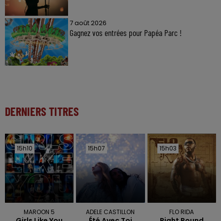
7 août 2026
Gagnez vos entrées pour Papéa Parc !
DERNIERS TITRES
15h10
15h10
15h07
15h07
15h03
15h03
MAROON 5
ADELE CASTILLON
FLO RIDA
Girls Like You
Été Avec Toi
Right Round