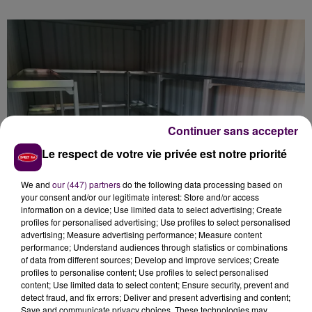
Continuer sans accepter
Le respect de votre vie privée est notre priorité
We and
our (447) partners
do the following data processing based on
your consent and/or our legitimate interest: Store and/or access
information on a device; Use limited data to select advertising; Create
profiles for personalised advertising; Use profiles to select personalised
advertising; Measure advertising performance; Measure content
performance; Understand audiences through statistics or combinations
of data from different sources; Develop and improve services; Create
DES COLLECTES ITINÉRANTES AUSSI
profiles to personalise content; Use profiles to select personalised
content; Use limited data to select content; Ensure security, prevent and
DANS LES ÉCOLES ET LES
detect fraud, and fix errors; Deliver and present advertising and content;
Save and communicate privacy choices. These technologies may