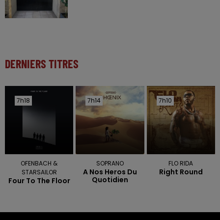
DERNIERS TITRES
7h18
7h18
7h14
7h14
7h10
7h10
OFENBACH &
SOPRANO
FLO RIDA
A Nos Heros Du
Right Round
STARSAILOR
Quotidien
Four To The Floor