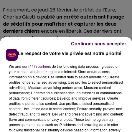
Finalement, ce jeudi 26 février, le préfet de l’Eure,
Charles Giusti, a publié
un arrêté autorisant l’usage
de sédatifs pour maîtriser et capturer les deux
derniers chiens
encore en liberté. Ces derniers ont
été pris en charge par
"une équipe de sauvetage
Continuer sans accepter
animalier du Sdis de l’Eure"
, appuyée par
"un
vétérinaire mandaté par la Direction
Le respect de votre vie privée est notre priorité
départementale de la protection des populations"
et
la gendarmerie.
We and
our (447) partners
do the following data processing based on
your consent and/or our legitimate interest: Store and/or access
information on a device; Use limited data to select advertising; Create
profiles for personalised advertising; Use profiles to select personalised
advertising; Measure advertising performance; Measure content
performance; Understand audiences through statistics or combinations
of data from different sources; Develop and improve services; Create
profiles to personalise content; Use profiles to select personalised
content; Use limited data to select content; Ensure security, prevent and
detect fraud, and fix errors; Deliver and present advertising and content;
Save and communicate privacy choices. These technologies may
process personal data such as IP address and browsing data to offer
following functionalities: Identify devices based on information actively