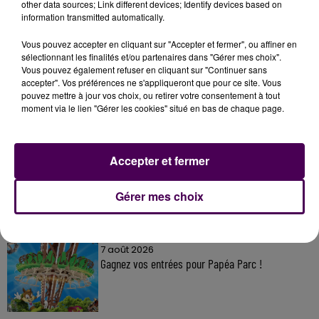
other data sources; Link different devices; Identify devices based on
information transmitted automatically.
Vous pouvez accepter en cliquant sur "Accepter et fermer", ou affiner en
sélectionnant les finalités et/ou partenaires dans "Gérer mes choix".
À LA UNE
Vous pouvez également refuser en cliquant sur "Continuer sans
accepter". Vos préférences ne s'appliqueront que pour ce site. Vous
pouvez mettre à jour vos choix, ou retirer votre consentement à tout
7 août 2026
moment via le lien "Gérer les cookies" situé en bas de chaque page.
Gagnez vos pass pour le V and B Fest' 2026 !
Accepter et fermer
11 juillet 2026
Inscrivez-vous au casting The Voice & The Voice
Gérer mes choix
Kids !
7 août 2026
Gagnez vos entrées pour Papéa Parc !