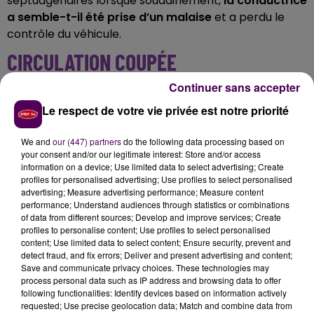
septuagénaires lorsque soudainement,
la conductrice
a semble-t-il été prise d’un malaise
et a perdu le
contrôle du véhicule.
CIRCULATION COUPÉE
Continuer sans accepter
La voiture a
percuté une glissière de sécurité, puis
Le respect de votre vie privée est notre priorité
effectué plusieurs tonneaux
. Pompiers, SMUR et
gendarmes sont intervenus. La circulation a été
We and
our (447) partners
do the following data processing based on
coupée.
La conductrice, grièvement blessée, a été
your consent and/or our legitimate interest: Store and/or access
héliportée à Tours au CHU Trousseau
. Les trois
information on a device; Use limited data to select advertising; Create
passagers, plus légèrement touchés, ont été admis
profiles for personalised advertising; Use profiles to select personalised
advertising; Measure advertising performance; Measure content
dans les hôpitaux de Blois et de Romorantin-
performance; Understand audiences through statistics or combinations
Lanthenay. Le trafic a pu reprendre à 17h20.
of data from different sources; Develop and improve services; Create
profiles to personalise content; Use profiles to select personalised
content; Use limited data to select content; Ensure security, prevent and
detect fraud, and fix errors; Deliver and present advertising and content;
Save and communicate privacy choices. These technologies may
process personal data such as IP address and browsing data to offer
following functionalities: Identify devices based on information actively
requested; Use precise geolocation data; Match and combine data from