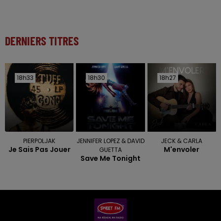
DERNIERS TITRES
18h33
18h33
18h30
18h30
18h27
18h27
PIERPOLJAK
JENNIFER LOPEZ & DAVID
JECK & CARLA
Je Sais Pas Jouer
M'envoler
GUETTA
Save Me Tonight