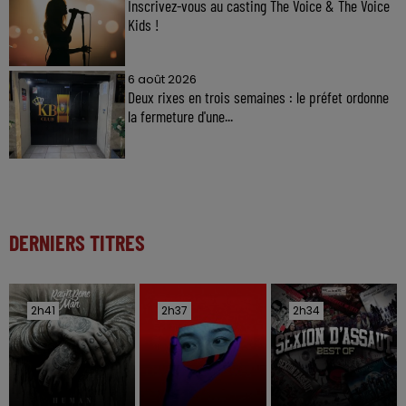
Inscrivez-vous au casting The Voice & The Voice
Kids !
6 août 2026
Deux rixes en trois semaines : le préfet ordonne
la fermeture d'une...
DERNIERS TITRES
2h41
2h41
2h37
2h37
2h34
2h34