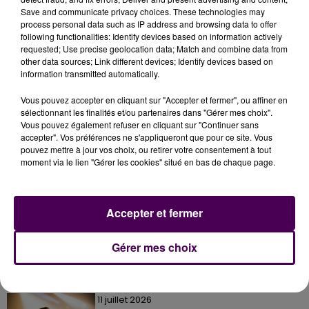
Save and communicate privacy choices. These technologies may
process personal data such as IP address and browsing data to offer
following functionalities: Identify devices based on information actively
requested; Use precise geolocation data; Match and combine data from
other data sources; Link different devices; Identify devices based on
information transmitted automatically.
Vous pouvez accepter en cliquant sur "Accepter et fermer", ou affiner en
sélectionnant les finalités et/ou partenaires dans "Gérer mes choix".
Vous pouvez également refuser en cliquant sur "Continuer sans
accepter". Vos préférences ne s'appliqueront que pour ce site. Vous
pouvez mettre à jour vos choix, ou retirer votre consentement à tout
moment via le lien "Gérer les cookies" situé en bas de chaque page.
À LA UNE
Accepter et fermer
31 juillet 2026
Gagnez vos entrées à Terra Botanica !
Gérer mes choix
11 juillet 2026