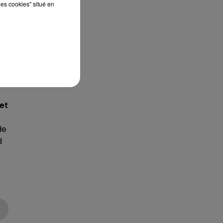
les cookies" situé en
.
 et
de
d