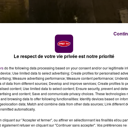
Contin
Le respect de votre vie privée est notre priorité
ers
do the following data processing based on your consent and/or our legitimate int
device; Use limited data to select advertising; Create profiles for personalised adver
ini
vertising; Measure advertising performance; Measure content performance; Unders
ns of data from different sources; Develop and improve services; Create profiles to 
alised content; Use limited data to select content; Ensure security, prevent and detect
ertising and content; Save and communicate privacy choices. These technologies
s dans le cadre du millénaire de la ville : une surprise
and browsing data to offer following functionalities: Identify devices based on infor
ant la mairie de Caen. L'évènement, gratuit, pourrait
eolocation data; Match and combine data from other data sources; Link different de
anticiper son déplacement.
nsmitted automatically.
cliquant sur "Accepter et fermer", ou affiner en sélectionnant les finalités et/ou pa
ion au château, les journées de l'histoire, la parade, le
 également refuser en cliquant sur "Continuer sans accepter". Vos préférences ne 