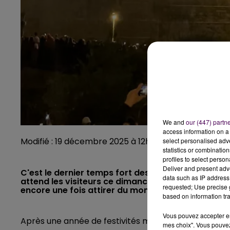
We and
our (447) partn
access information on a 
Modifié : 19 décembre 2025 à 12h03 par Alizée Lanzar
select personalised ad
statistics or combinatio
profiles to select person
Deliver and present adv
C'est le dernier temps fort des festivités organisée
data such as IP address 
attend les visiteurs ce dimanche 21 décembre dev
requested; Use precise g
encore une fois attirer du monde. Il faudra donc 
based on information tra
Vous pouvez accepter en 
Après une année de festivités marquée par l'inaugurat
mes choix". Vous pouvez