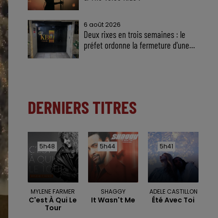
6 août 2026
Deux rixes en trois semaines : le
préfet ordonne la fermeture d'une...
DERNIERS TITRES
5h48
5h48
5h44
5h44
5h41
5h41
MYLENE FARMER
SHAGGY
ADELE CASTILLON
C'est À Qui Le
It Wasn't Me
Été Avec Toi
Tour