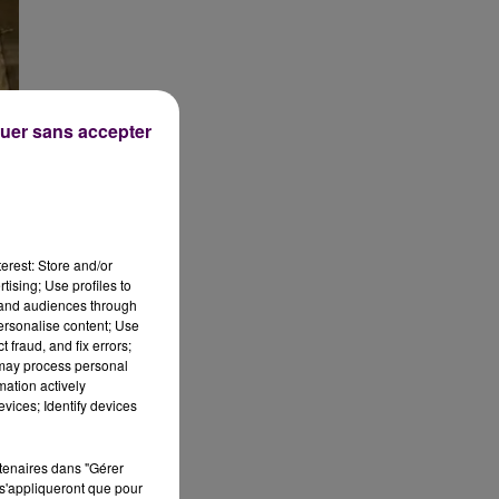
uer sans accepter
erest: Store and/or
tising; Use profiles to
tand audiences through
personalise content; Use
 fraud, and fix errors;
 may process personal
mation actively
vices; Identify devices
rtenaires dans "Gérer
s'appliqueront que pour