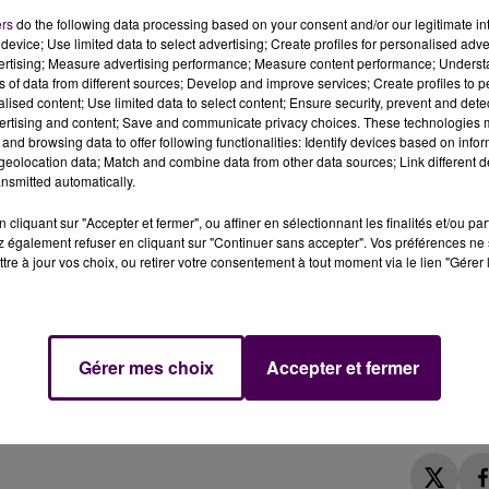
ers
do the following data processing based on your consent and/or our legitimate int
device; Use limited data to select advertising; Create profiles for personalised adver
vertising; Measure advertising performance; Measure content performance; Unders
ns of data from different sources; Develop and improve services; Create profiles to 
alised content; Use limited data to select content; Ensure security, prevent and detect
ertising and content; Save and communicate privacy choices. These technologies
s de Montfort-le-Gesnois pour prendre en charge la
and browsing data to offer following functionalities: Identify devices based on infor
eolocation data; Match and combine data from other data sources; Link different de
nsmitted automatically.
 : une voiture conduite par une personne en
"permis
cliquant sur "Accepter et fermer", ou affiner en sélectionnant les finalités et/ou pa
t percutées ce vendredi 19 juin à Montfort-le-Gesnois,
su
 également refuser en cliquant sur "Continuer sans accepter". Vos préférences ne 
tre à jour vos choix, ou retirer votre consentement à tout moment via le lien "Gérer 
r, a fait un blessé : la victime,
"gravement"
touchée
Gérer mes choix
Accepter et fermer
rs de la Sarthe, a été héliportée jusqu'à l'hôpital