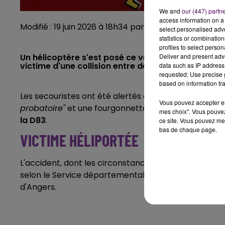
We and
our (447) partn
access information on a 
Modifié : 19 juin 2026 à 18h34 par Emilien Borderie
select personalised ad
statistics or combinatio
profiles to select person
Deliver and present adv
Un hélicoptère s'est posé ce vendredi 19 juin prè
victime d'une collision entre deux véhicules.
data such as IP address 
requested; Use precise g
based on information tra
Les secouristes ont été alertés à 15h48 exactement
Vous pouvez accepter en 
probatoire"
et une fourgonnette d'entreprise se son
mes choix". Vous pouvez
la D83
.
ce site. Vous pouvez met
bas de chaque page.
VICTIME HÉLIPORTÉE
L'accident, dont les circonstances restent à détermine
selon le Service départemental d'incendie et de secou
d'Angers.