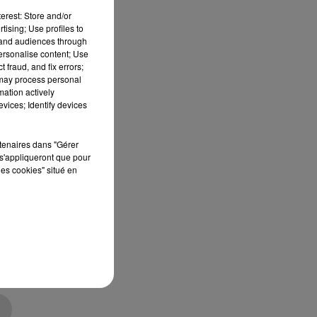
erest: Store and/or
tising; Use profiles to
tand audiences through
personalise content; Use
 fraud, and fix errors;
 may process personal
mation actively
vices; Identify devices
rtenaires dans "Gérer
r
s'appliqueront que pour
les cookies" situé en