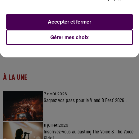
prendra ses dispositions en fonction".
Accepter et fermer
Gérer mes choix
À LA UNE
7 août 2026
Gagnez vos pass pour le V and B Fest' 2026 !
11 juillet 2026
Inscrivez-vous au casting The Voice & The Voice
Kids !