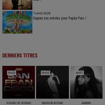
7 août 2026
Gagnez vos entrées pour Papéa Parc !
DERNIERS TITRES
5h03
5h03
5h00
5h00
4h57
4h57
SOUND OF LEGEND
BENSON BOONE
AMBRE