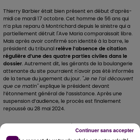
Thierry Barbier était bien présent en début d’après-
midi ce mardi 17 octobre. Cet homme de 56 ans qui
n’a plus reparu à Montrichard depuis le sinistre qui a
partiellement détruit l'Ave Maria comparaissait libre.
Mais après avoir confirmé son identité à la barre, le
président du tribunal
relève l’absence de citation
régulière d’une des quatre parties civiles dans le
dossier
. Autrement dit, les gérants de la boulangerie
attenante du site pourraient n'avoir pas été informés
de la tenue du jugement du jour.
"Je ne l’ai découvert
que ce matin"
explique le président devant
l’étonnement général de l’assistance. Après une
suspension d’audience, le procès est finalement
repoussé au 28 mai 2024.
Ecoutez le compte-rendu d'audience de Nicolas
Continuer sans accepter
Terrien :