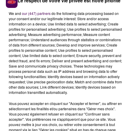
Le respect de votre vie privée est notre priorité
We and
our (447) partners
do the following data processing based on
your consent and/or our legitimate interest: Store and/or access
information on a device; Use limited data to select advertising; Create
profiles for personalised advertising; Use profiles to select personalised
"L’ÉMOTION EST TOUJOURS AUSSI
advertising; Measure advertising performance; Measure content
performance; Understand audiences through statistics or combinations
VIVE"
of data from different sources; Develop and improve services; Create
profiles to personalise content; Use profiles to select personalised
Pour autant, le prévenu repart quand même avec un
content; Use limited data to select content; Ensure security, prevent and
detect fraud, and fix errors; Deliver and present advertising and content;
aménagement de son contrôle judiciaire. S’il doit
Save and communicate privacy choices. These technologies may
toujours se soumettre à des obligations
process personal data such as IP address and browsing data to offer
administratives et de santé,
sa défense de paraître
following functionalities: Identify devices based on information actively
requested; Use precise geolocation data; Match and combine data from
sur la commune nouvelle de Montrichard-Val-de-
other data sources; Link different devices; Identify devices based on
Cher et à Faverolles-sur-Cher est levée
.
"Je ne suis
information transmitted automatically.
pas convaincu qu’il s’agisse d’une sage décision"
Vous pouvez accepter en cliquant sur "Accepter et fermer", ou affiner en
s’émeut Damien Hénault, le maire de Montrichard, où
sélectionnant les finalités et/ou partenaires dans "Gérer mes choix".
"l’émotion est toujours aussi vive, même quatre ans
Vous pouvez également refuser en cliquant sur "Continuer sans
après".
En défense de l’incendiaire présumé, maître
accepter". Vos préférences ne s'appliqueront que pour ce site. Vous
pouvez mettre à jour vos choix, ou retirer votre consentement à tout
Eléonore Terrien-Fréneau l’assure,
"mon client
moment via le lien "Gérer les cookies" situé en bas de chaque page.