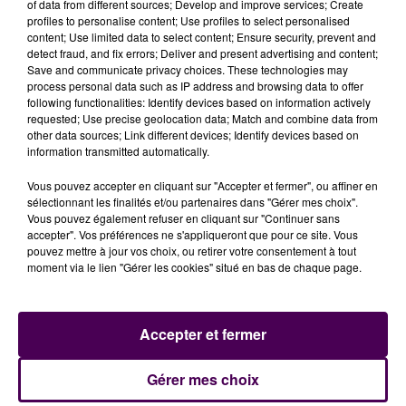
ailleurs, d
es guides d’allures du LMA 72 seront à vos
of data from different sources; Develop and improve services; Create
profiles to personalise content; Use profiles to select personalised
côtés de 40 minutes à 1 heure. En étant à leurs côtés,
content; Use limited data to select content; Ensure security, prevent and
vous bénéficierez d’une course en musique grâce au
detect fraud, and fix errors; Deliver and present advertising and content;
son de SWEET FM présent dans leur petit sac à dos !
Save and communicate privacy choices. These technologies may
process personal data such as IP address and browsing data to offer
following functionalities: Identify devices based on information actively
requested; Use precise geolocation data; Match and combine data from
Pour plus d'informations, rendez-vous sur la page
other data sources; Link different devices; Identify devices based on
Facebook de l'événement en cliquant ici !
information transmitted automatically.
Vous pouvez accepter en cliquant sur "Accepter et fermer", ou affiner en
sélectionnant les finalités et/ou partenaires dans "Gérer mes choix".
Vous pouvez également refuser en cliquant sur "Continuer sans
accepter". Vos préférences ne s'appliqueront que pour ce site. Vous
pouvez mettre à jour vos choix, ou retirer votre consentement à tout
moment via le lien "Gérer les cookies" situé en bas de chaque page.
Accepter et fermer
À LA UNE
Gérer mes choix