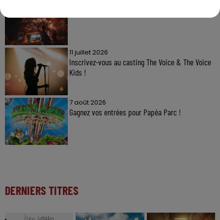
7 août 2026
Gagnez vos pass pour le V and B Fest' 2026 !
11 juillet 2026
Inscrivez-vous au casting The Voice & The Voice
Kids !
7 août 2026
Gagnez vos entrées pour Papéa Parc !
DERNIERS TITRES