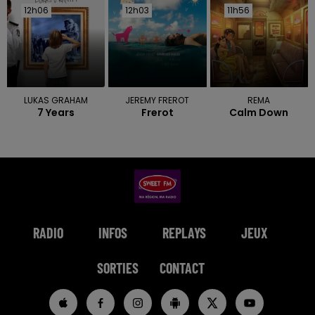
12h06
12h06
12h03
12h03
11h56
11h56
LUKAS GRAHAM
JEREMY FREROT
REMA
7 Years
Frerot
Calm Down
RADIO
INFOS
REPLAYS
JEUX
SORTIES
CONTACT