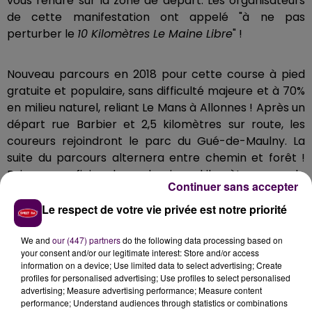
vous rendre sur la zone de départ. Les organisateurs
de cette manifestation ont appelé "à ne pas
perturber le
10 Kilomètres Le Maine Libre
" !
Nouveau parcours en 2018 pour cette course à pied
gratuite et populaire, sans difficulté majeure et à 70%
en milieu naturel, reliant Le Mans à Allonnes ! Après un
départ rue Barbier et 2,5 kilomètres sur route, les
coureurs rejoindront le parc du Gué-de-Maulny. La
suite du parcours alternera entre chemin et forêt !
Puis, pour finir, deux derniers kilomètres sur le
Continuer sans accepter
Boulevard Nature !
Le respect de votre vie privée est notre priorité
L'équipe de Sweet FM sera présente le Jour J : les plus
We and
our (447) partners
do the following data processing based on
sportifs se donnent rendez-vous sur la ligne du
your consent and/or our legitimate interest: Store and/or access
départ, les autres vous feront vivre le
"10 kilomètres Le
information on a device; Use limited data to select advertising; Create
profiles for personalised advertising; Use profiles to select personalised
Maine Libre"
sur les réseaux sociaux de la radio
advertising; Measure advertising performance; Measure content
(Facebook, Twitter, Instagram et Snapchat) ! Par
performance; Understand audiences through statistics or combinations