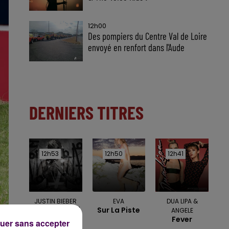
12h00
Des pompiers du Centre Val de Loire
envoyé en renfort dans l'Aude
DERNIERS TITRES
12h53
12h53
12h50
12h50
12h41
12h41
JUSTIN BIEBER
EVA
DUA LIPA &
Love Yourself
Sur La Piste
ANGELE
Fever
uer sans accepter