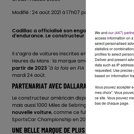
Modifié : 24 août 2021 à 17h07 par La rédaction
Cadillac a officialisé son engagement en Hyperc
We and
our (447) partn
d'endurance. Le constructeur américain sera prés
access information on a 
select personalised ad
statistics or combinatio
Il s’agira de voitures inscrites en
"hypercar"
, catégor
profiles to select person
Deliver and present adv
Heures du Mans : la marque américaine Cadillac se
data such as IP address 
partir de 2023
"à la fois en FIA WEC et en IMSA W
requested; Use precise g
mardi 24 août.
based on information tra
PARTENARIAT AVEC DALLARA
Vous pouvez accepter en 
mes choix". Vous pouvez
Le constructeur américain disputera les plus gran
ce site. Vous pouvez met
bas de chaque page.
mais aussi 1000 Miles de Sebring et
"Rolex 24 At Day
nouvelle voiture
, comme ce fut déjà le cas pour d
SportsCar Championship en 2017 et 2018.
UNE BELLE MARQUE DE PLUS