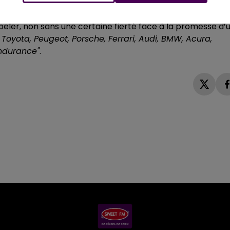
artenariat
avec les équipes Chip Ganassi Racing et
peler, non sans une certaine fierté face à la promesse d’
i Toyota, Peugeot, Porsche, Ferrari, Audi, BMW, Acura,
endurance"
.