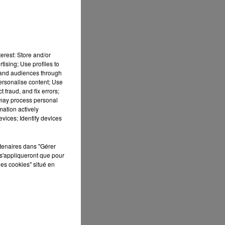
erest: Store and/or
tising; Use profiles to
tand audiences through
personalise content; Use
 fraud, and fix errors;
 may process personal
mation actively
vices; Identify devices
rtenaires dans "Gérer
s'appliqueront que pour
les cookies" situé en