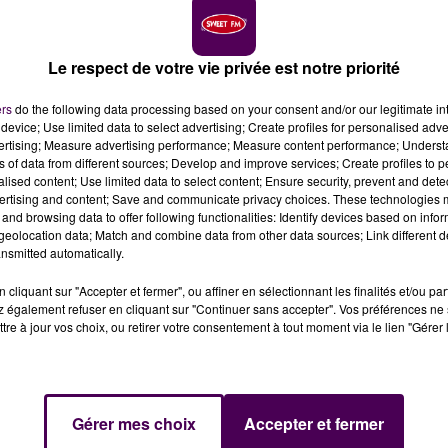
Le respect de votre vie privée est notre priorité
ar, nouvelle catégorie reine du championnat du monde
ers
do the following data processing based on your consent and/or our legitimate int
ent à partir de 2023 au Mans.
device; Use limited data to select advertising; Create profiles for personalised adver
vertising; Measure advertising performance; Measure content performance; Unders
ns of data from different sources; Develop and improve services; Create profiles to 
ie entrée en scène à l’occasion de l’édition 2021 des 24
alised content; Use limited data to select content; Ensure security, prevent and detect
ertising and content; Save and communicate privacy choices. These technologies
ra
de retour en compétition d’endurance automobile à
and browsing data to offer following functionalities: Identify devices based on infor
eatherTech Sportscar Championship"
annonce l’ACO ce
eolocation data; Match and combine data from other data sources; Link different de
nsmitted automatically.
cliquant sur "Accepter et fermer", ou affiner en sélectionnant les finalités et/ou pa
 également refuser en cliquant sur "Continuer sans accepter". Vos préférences ne 
des courses d’endurance au monde : 24 Heures du Mans,
tre à jour vos choix, ou retirer votre consentement à tout moment via le lien "Gérer 
tona"
.
Cadillac a choisi Dallara pour concevoir sa
évelopper la DPi-VR qui a remporté l’IMSA WeatherTech
Gérer mes choix
Accepter et fermer