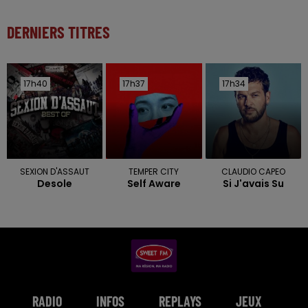
DERNIERS TITRES
17h40
17h40
17h37
17h37
17h34
17h34
SEXION D'ASSAUT
TEMPER CITY
CLAUDIO CAPEO
Desole
Self Aware
Si J'avais Su
RADIO
INFOS
REPLAYS
JEUX