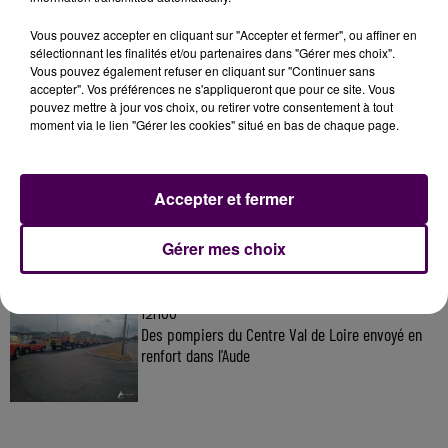
Vous pouvez accepter en cliquant sur "Accepter et fermer", ou affiner en
À LA UNE
sélectionnant les finalités et/ou partenaires dans "Gérer mes choix".
Vous pouvez également refuser en cliquant sur "Continuer sans
accepter". Vos préférences ne s'appliqueront que pour ce site. Vous
pouvez mettre à jour vos choix, ou retirer votre consentement à tout
31 juillet 2026
moment via le lien "Gérer les cookies" situé en bas de chaque page.
Gagnez vos entrées à Terra Botanica !
Accepter et fermer
11 juillet 2026
Inscrivez-vous au casting The Voice & The Voice
Gérer mes choix
Kids !
12h00
Des pompiers du Centre Val de Loire envoyé en
renfort dans l'Aude