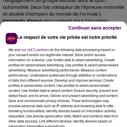
l’engagement du groupe Renault dans le sport
automobile. Deux fois vainqueur de l’épreuve mancelle
et double champion du monde de Formule 1,
Fernando Alonso
sera présent pour l’occasion.
Continuer sans accepter
L’Espagnol prendra le volant d’une Alpine F1 aux
couleurs de l’A521. Son coéquipier,
Esteban Ocon
,
Le respect de votre vie privée est notre priorité
récent vainqueur du Grand-Prix de Hongrie, sera aussi
de la partie avec une A110 GT4, voiture ayant
We and
our (447) partners
do the following data processing based on
remporté la GT4 International Cup en 2018. Cette
your consent and/or our legitimate interest: Store and/or access
information on a device; Use limited data to select advertising; Create
démonstration pourrait précéder l'annonce de
profiles for personalised advertising; Use profiles to select personalised
l'engagement d'Alpine dans la nouvelle catégorie
advertising; Measure advertising performance; Measure content
Hypercar.
performance; Understand audiences through statistics or combinations
of data from different sources; Develop and improve services; Create
profiles to personalise content; Use profiles to select personalised
content; Use limited data to select content; Ensure security, prevent and
detect fraud, and fix errors; Deliver and present advertising and content;
Save and communicate privacy choices. These technologies may
process personal data such as IP address and browsing data to offer
following functionalities: Identify devices based on information actively
requested; Use precise geolocation data; Match and combine data from
other data sources; Link different devices; Identify devices based on
information transmitted automatically.